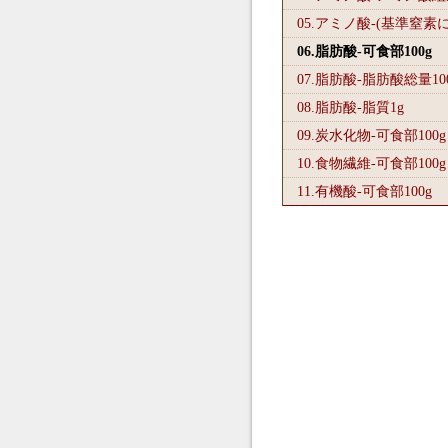
05.アミノ酸-(基準窒素
06.脂肪酸-可食部100
g
07.脂肪酸-脂肪酸総量10
08.脂肪酸-脂質1
g
09.炭水化物-可食部100
g
10.食物繊維-可食部100
g
11.有機酸-可食部100
g