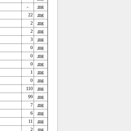
-
mg
22
mg
2
mg
2
mg
3
mg
0
mg
0
mg
0
mg
1
mg
0
mg
110
mg
99
mg
7
mg
6
mg
11
mg
2
mg