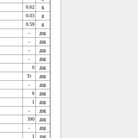
0.62
g
0.03
g
0.59
g
-
mg
-
mg
-
mg
-
mg
0
mg
Tr
mg
-
mg
6
mg
1
mg
-
mg
390
mg
-
mg
1
mg