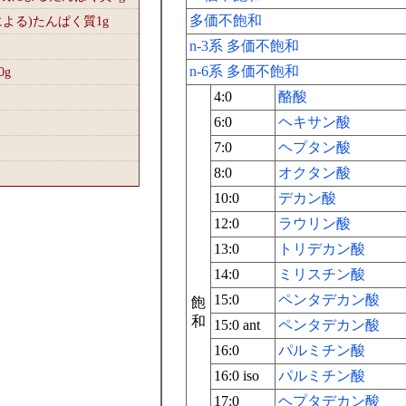
多価不飽和
による)たんぱく質1
g
n-3系 多価不飽和
n-6系 多価不飽和
0
g
4:0
酪酸
6:0
ヘキサン酸
7:0
ヘプタン酸
8:0
オクタン酸
10:0
デカン酸
12:0
ラウリン酸
13:0
トリデカン酸
14:0
ミリスチン酸
15:0
ペンタデカン酸
飽
和
15:0 ant
ペンタデカン酸
16:0
パルミチン酸
16:0 iso
パルミチン酸
17:0
ヘプタデカン酸