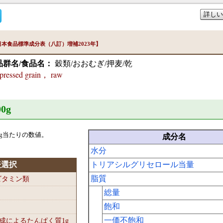
詳しい
本食品標準成分表（八訂）増補2023年】
品群名/食品名：
穀類/おおむぎ/押麦/乾
ressed grain， raw
0
g
g当たりの数値。
成分名
水分
表選択
トリアシルグリセロール当量
脂質
-ビタミン類
総量
飽和
一価不飽和
組成によるたんぱく質1
g