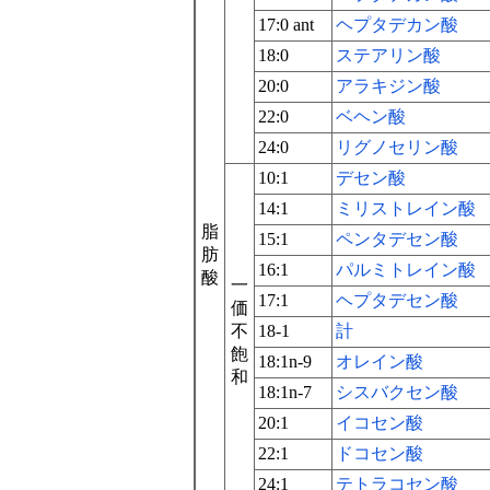
17:0 ant
ヘプタデカン酸
18:0
ステアリン酸
20:0
アラキジン酸
22:0
ベヘン酸
24:0
リグノセリン酸
10:1
デセン酸
14:1
ミリストレイン酸
脂
15:1
ペンタデセン酸
肪
16:1
パルミトレイン酸
酸
一
17:1
ヘプタデセン酸
価
不
18-1
計
飽
18:1n-9
オレイン酸
和
18:1n-7
シスバクセン酸
20:1
イコセン酸
22:1
ドコセン酸
24:1
テトラコセン酸