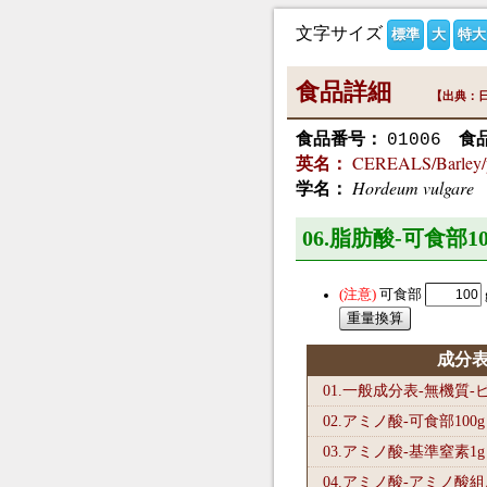
文字サイズ
標準
大
特大
食品詳細
【出典：日
食品番号：
食
01006
CEREALS/Barley/p
英名：
Hordeum vulgare
学名：
06.脂肪酸-可食部10
可食部
成分
01.一般成分表-無機質
02.アミノ酸-可食部100
g
03.アミノ酸-基準窒素1
g
04.アミノ酸-アミノ酸