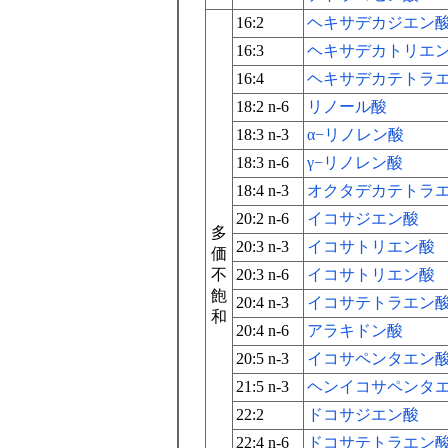
16:2
ヘキサデカジエン
16:3
ヘキサデカトリエ
16:4
ヘキサデカテトラ
18:2 n-6
リノール酸
18:3 n-3
α−リノレン酸
18:3 n-6
γ−リノレン酸
18:4 n-3
オクタデカテトラ
20:2 n-6
イコサジエン酸
多
20:3 n-3
イコサトリエン酸
価
不
20:3 n-6
イコサトリエン酸
飽
20:4 n-3
イコサテトラエン
和
20:4 n-6
アラキドン酸
20:5 n-3
イコサペンタエン
21:5 n-3
ヘンイコサペンタ
22:2
ドコサジエン酸
22:4 n-6
ドコサテトラエン