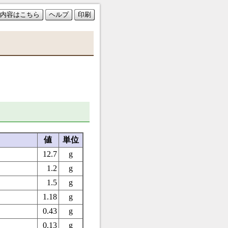
内容はこちら
ヘルプ
印刷
値
単位
12.7
g
1.2
g
1.5
g
1.18
g
0.43
g
0.13
g