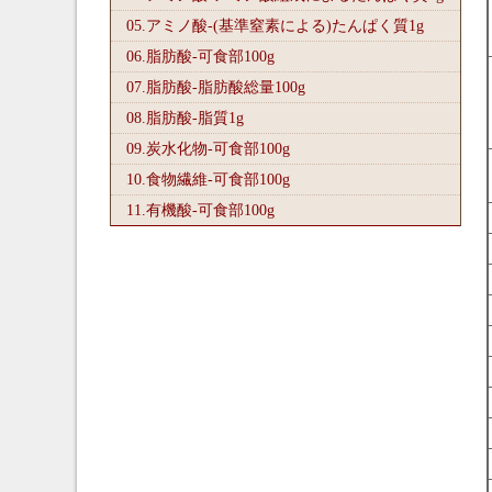
05.アミノ酸-(基準窒素による)たんぱく質1
g
06.脂肪酸-可食部100
g
07.脂肪酸-脂肪酸総量100
g
08.脂肪酸-脂質1
g
09.炭水化物-可食部100
g
10.食物繊維-可食部100
g
11.有機酸-可食部100
g