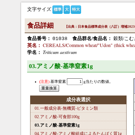
文字サイズ
標準
大
特大
食品詳細
【出典：日本食品標準成分表（八訂）増補202
食品番号：
食品群名/食品名：
穀類/こむ
01038
CEREALS/Common wheat/"Udon" (thick whea
英名：
Triticum aestivum
学名：
03.アミノ酸-基準窒素1
g
基準窒素
g当たりの数値。
成分表選択
01.一般成分表-無機質-ビタミン類
02.アミノ酸-可食部100
g
03.アミノ酸-基準窒素1
g
04.アミノ酸-アミノ酸組成によるたんぱく質1
g