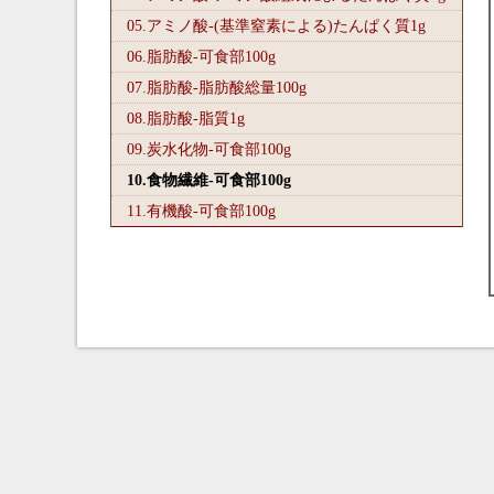
05.アミノ酸-(基準窒素による)たんぱく質1
g
06.脂肪酸-可食部100
g
07.脂肪酸-脂肪酸総量100
g
08.脂肪酸-脂質1
g
09.炭水化物-可食部100
g
10.食物繊維-可食部100
g
11.有機酸-可食部100
g