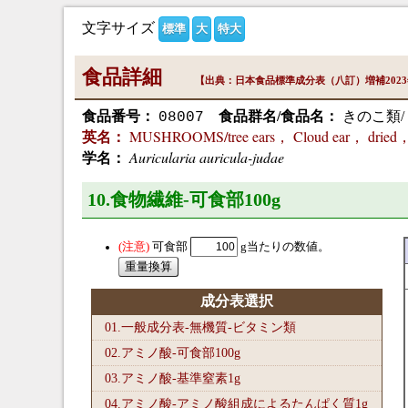
文字サイズ
標準
大
特大
食品詳細
【出典：日本食品標準成分表（八訂）増補202
食品番号：
食品群名/食品名：
きのこ類/
08007
MUSHROOMS/tree ears， Cloud ear， dried， 
英名：
Auricularia auricula-judae
学名：
10.食物繊維-可食部100
g
可食部
g当たりの数値。
成分表選択
01.一般成分表-無機質-ビタミン類
02.アミノ酸-可食部100
g
03.アミノ酸-基準窒素1
g
04.アミノ酸-アミノ酸組成によるたんぱく質1
g