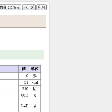
内容はこちら
ヘルプ
印刷
値
単位
0
%
51
kcal
210
kJ
88.3
g
(1.3)
g