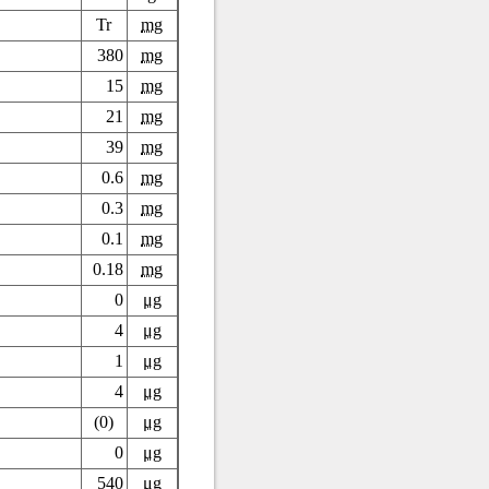
Tr
mg
380
mg
15
mg
21
mg
39
mg
0.6
mg
0.3
mg
0.1
mg
0.18
mg
0
μg
4
μg
1
μg
4
μg
(0)
μg
0
μg
540
μg