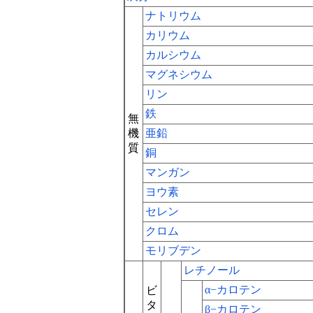
ナトリウム
カリウム
カルシウム
マグネシウム
リン
鉄
無
機
亜鉛
質
銅
マンガン
ヨウ素
セレン
クロム
モリブデン
レチノール
α−カロテン
ビ
タ
β−カロテン