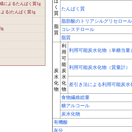
ぱ
組成によるたんぱく質1
g
く
たんぱく質
による)たんぱく質1
g
質
脂肪酸のトリアシルグリセロール
脂
0
g
コレステロール
質
脂質
利
利用可能炭水化物（単糖当量
用
可
能
利用可能炭水化物（質量計）
炭
炭
水
水
化
化
差引き法による利用可能炭水
物
物
食物繊維総量
糖アルコール
炭水化物
有機酸
灰分