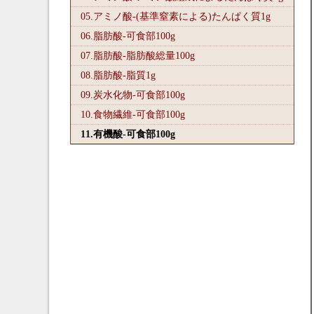
05.アミノ酸-(基準窒素による)たんぱく質1
g
06.脂肪酸-可食部100
g
07.脂肪酸-脂肪酸総量100
g
08.脂肪酸-脂質1
g
09.炭水化物-可食部100
g
10.食物繊維-可食部100
g
11.有機酸-可食部100
g