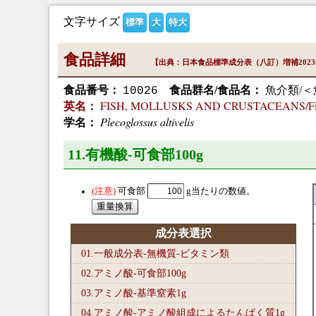
文字サイズ
標準
大
特大
食品詳細
【出典：日本食品標準成分表（八訂）増補202
食品番号：
食品群名/食品名：
魚介類/＜
10026
FISH, MOLLUSKS AND CRUSTACEANS/Fish
英名：
Plecoglossus altivelis
学名：
11.有機酸-可食部100
g
可食部
g当たりの数値。
成分表選択
01.一般成分表-無機質-ビタミン類
02.アミノ酸-可食部100
g
03.アミノ酸-基準窒素1
g
04.アミノ酸-アミノ酸組成によるたんぱく質1
g