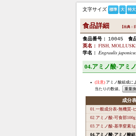
文字サイズ
標準
大
特大
食品詳細
【出典：日
食品番号：
食
10045
FISH, MOLLUSKS A
英名：
Engraulis japonicu
学名：
04.アミノ酸-ア
アミノ酸組成に
当たりの数値。
成分
01.一般成分表-無機質
02.アミノ酸-可食部100
g
03.アミノ酸-基準窒素1
g
04.アミノ酸-アミノ酸