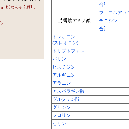
合計
による)たんぱく質1
g
フェニルアラ
芳香族アミノ酸
チロシン
0
g
合計
トレオニン
(スレオニン)
トリプトファン
バリン
ヒスチジン
アルギニン
アラニン
アスパラギン酸
グルタミン酸
グリシン
プロリン
セリン