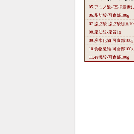
05.アミノ酸-(基準窒素
06.脂肪酸-可食部100
g
07.脂肪酸-脂肪酸総量10
08.脂肪酸-脂質1
g
09.炭水化物-可食部100
g
10.食物繊維-可食部100
g
11.有機酸-可食部100
g