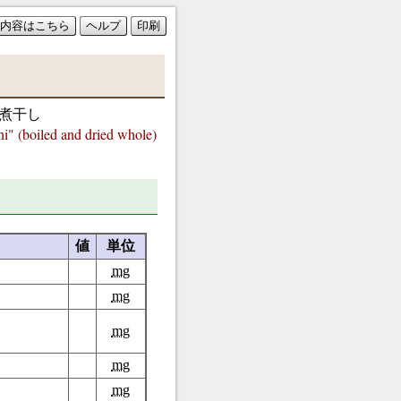
内容はこちら
ヘルプ
印刷
/煮干し
boiled and dried whole)
値
単位
mg
mg
mg
mg
mg