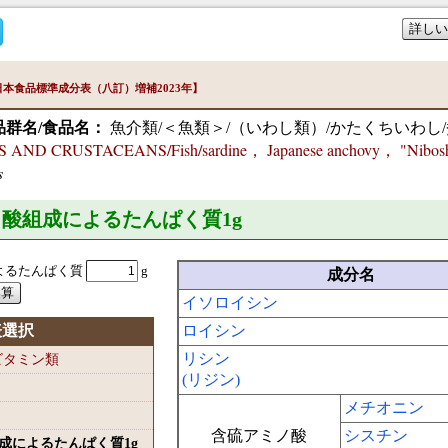
詳しい
本食品標準成分表（八訂）増補2023年】
品群名/食品名：
魚介類/＜魚類＞/（いわし類）/かたくちいわし
ND CRUSTACEANS/Fish/sardine， Japanese anchovy， "Niboshi" (
s
ミノ酸組成によるたんぱく質1
g
よるたんぱく質
g
成分名
イソロイシン
表選択
ロイシン
リシン
-ビタミン類
(リジン)
メチオニン
含硫アミノ酸
シスチン
組成によるたんぱく質1
g