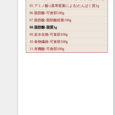
05.アミノ酸-(基準窒素による)たんぱく質1
g
06.脂肪酸-可食部100
g
07.脂肪酸-脂肪酸総量100
g
08.脂肪酸-脂質1
g
09.炭水化物-可食部100
g
10.食物繊維-可食部100
g
11.有機酸-可食部100
g