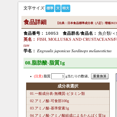
文字サイズ
標準
大
特大
食品詳細
【出典：日本食品標準成分表（八訂）増補202
食品番号：
食品群名/食品名：
魚介類/＜
10053
FISH, MOLLUSKS AND CRUSTACEANS/Fish/sar
英名：
raw
Engraulis japonicus Sardinops melanostictus
学名：
08.脂肪酸-脂質1
g
脂質
g当たりの数値。
成分表選択
01.一般成分表-無機質-ビタミン類
02.アミノ酸-可食部100
g
03.アミノ酸-基準窒素1
g
04.アミノ酸-アミノ酸組成によるたんぱく質1
g