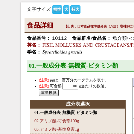
文字サイズ
標準
大
特大
食品詳細
【出典：日本食品標準成分表（八訂）増補202
食品番号：
食品群名/食品名：
魚介類/＜
10112
FISH, MOLLUSKS AND CRUSTACEANS/Fish/bl
英名：
Spratelloides gracilis
学名：
01.一般成分表-無機質-ビタミン類
μg
は、百万分の一グラムを表す。
可食部
g当たりの数値。
成分表選択
01.一般成分表-無機質-ビタミン類
02.アミノ酸-可食部100
g
03.アミノ酸-基準窒素1
g