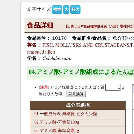
文字サイズ
標準
大
特大
食品詳細
【出典：日本食品標準成分表（八訂）増補202
食品番号：
食品群名/食品名：
魚介類/＜
10178
FISH, MOLLUSKS AND CRUSTACEANS/Fish/Pa
英名：
seasoned fillet)
Cololabis saira
学名：
04.アミノ酸-アミノ酸組成によるたんぱ
アミノ酸組成によるたんぱく質
g
当たりの数値。
成分表選択
01.一般成分表-無機質-ビタミン類
02.アミノ酸-可食部100
g
03.アミノ酸-基準窒素1
g