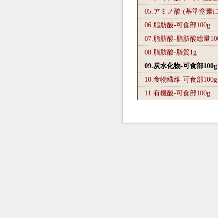
05.アミノ酸-(基準窒素
06.脂肪酸-可食部100
g
07.脂肪酸-脂肪酸総量10
08.脂肪酸-脂質1
g
09.炭水化物-可食部100
g
10.食物繊維-可食部100
g
11.有機酸-可食部100
g