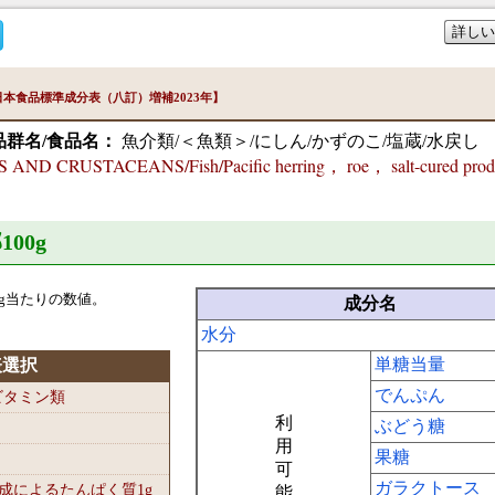
詳しい
本食品標準成分表（八訂）増補2023年】
品群名/食品名：
魚介類/＜魚類＞/にしん/かずのこ/塩蔵/水戻し
ND CRUSTACEANS/Fish/Pacific herring， roe， salt-cured produ
100
g
g当たりの数値。
成分名
水分
単糖当量
表選択
でんぷん
-ビタミン類
利
ぶどう糖
用
果糖
可
ガラクトース
組成によるたんぱく質1
g
能