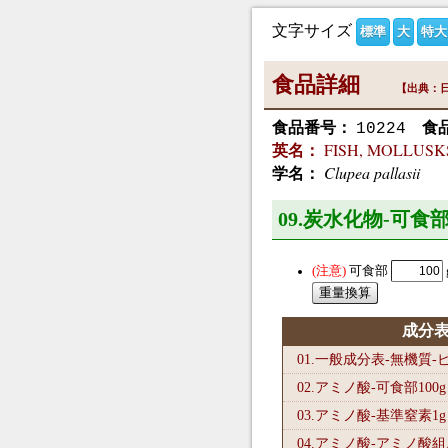
文字サイズ
標準
大
特大
食品詳細
【出典：日
食品番号：
食
10224
FISH, MOLLUSKS A
英名：
Clupea pallasii
学名：
09.炭水化物-可食部
可食部
成分
01.一般成分表-無機質
02.アミノ酸-可食部100
g
03.アミノ酸-基準窒素1
g
04.アミノ酸-アミノ酸