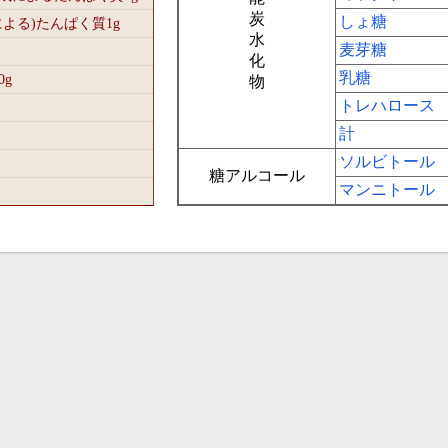
炭
しょ糖
による)たんぱく質1
g
水
麦芽糖
化
乳糖
0
g
物
トレハロース
計
ソルビトール
糖アルコール
マンニトール