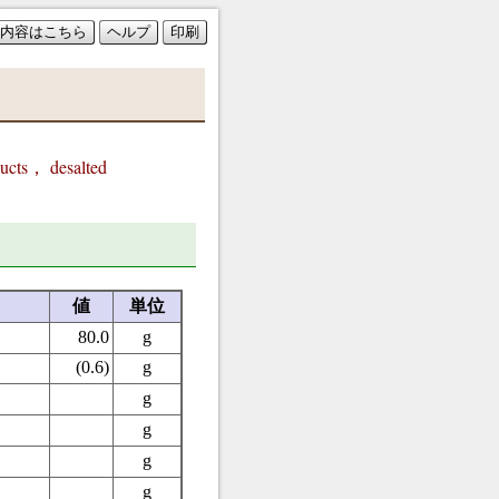
内容はこちら
ヘルプ
印刷
cts， desalted
値
単位
80.0
g
(0.6)
g
g
g
g
g