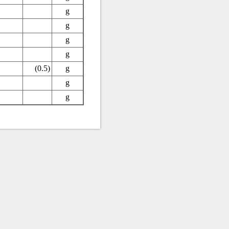
g
g
g
g
(0.5)
g
g
g