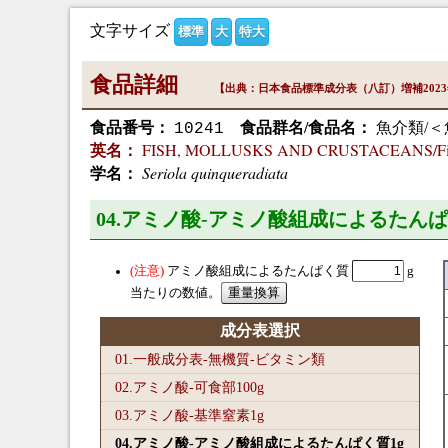
文字サイズ
標準
大
特大
食品詳細
【出典：日本食品標準成分表（八訂）増補202
食品番号：
食品群名/食品名：
魚介類/＜
10241
FISH, MOLLUSKS AND CRUSTACEANS/Fish/ye
英名：
Seriola quinqueradiata
学名：
04.アミノ酸-アミノ酸組成によるたんぱ
アミノ酸組成によるたんぱく質
g
当たりの数値。
成分表選択
01.一般成分表-無機質-ビタミン類
02.アミノ酸-可食部100
g
03.アミノ酸-基準窒素1
g
04.アミノ酸-アミノ酸組成によるたんぱく質1
g