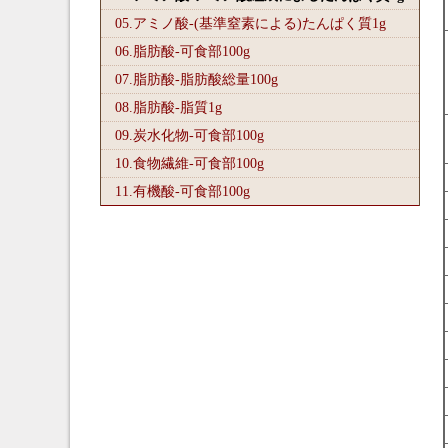
05.アミノ酸-(基準窒素による)たんぱく質1
g
06.脂肪酸-可食部100
g
07.脂肪酸-脂肪酸総量100
g
08.脂肪酸-脂質1
g
09.炭水化物-可食部100
g
10.食物繊維-可食部100
g
11.有機酸-可食部100
g