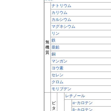
ナトリウム
カリウム
カルシウム
マグネシウム
リン
鉄
無
機
亜鉛
質
銅
マンガン
ヨウ素
セレン
クロム
モリブデン
レチノール
α−カロテン
ビ
タ
β−カロテン