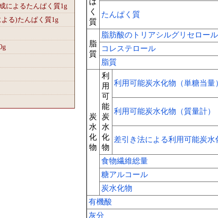
ぱ
組成によるたんぱく質1
g
く
たんぱく質
による)たんぱく質1
g
質
脂肪酸のトリアシルグリセロール
脂
0
g
コレステロール
質
脂質
利
利用可能炭水化物（単糖当量
用
可
能
利用可能炭水化物（質量計）
炭
炭
水
水
化
化
差引き法による利用可能炭水
物
物
食物繊維総量
糖アルコール
炭水化物
有機酸
灰分