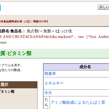
詳しい
本食品標準成分表（八訂）増補2023年】
品群名/食品名：
魚介類/＜魚類＞/ほっけ/生
AND CRUSTACEANS/Fish/Atka mackerel*， raw［*Syn. Arabesq
onus
機質-ビタミン類
一グラムを表す。
成分名
g当たりの数値。
廃棄率
エネルギー
表選択
-ビタミン類
水分
た
アミノ酸組成によるたんぱく質
ん