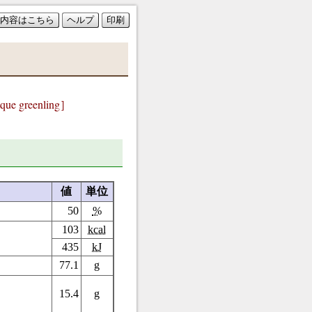
内容はこちら
ヘルプ
印刷
ue greenling］
値
単位
50
%
103
kcal
435
kJ
77.1
g
15.4
g