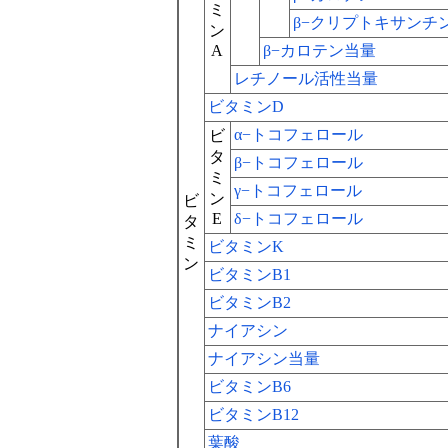
ミ
β−クリプトキサンチ
ン
A
β−カロテン当量
レチノール活性当量
ビタミンD
α−トコフェロール
ビ
タ
β−トコフェロール
ミ
γ−トコフェロール
ン
ビ
E
δ−トコフェロール
タ
ミ
ビタミンK
ン
ビタミンB1
ビタミンB2
ナイアシン
ナイアシン当量
ビタミンB6
ビタミンB12
葉酸