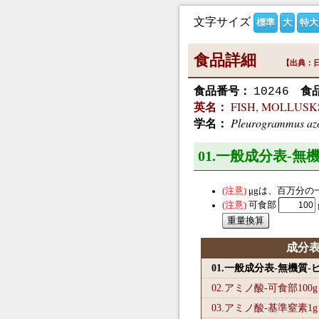
文字サイズ
標準
大
特大
食品詳細
【出典：日
食品番号：
食
10246
FISH, MOLLUSKS 
英名：
Pleurogrammus az
学名：
01.一般成分表-無
μg
は、百万分の
可食部
成分
01.一般成分表-無機質
02.アミノ酸-可食部100
g
03.アミノ酸-基準窒素1
g