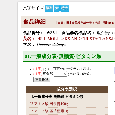
文字サイズ
標準
大
特大
食品詳細
【出典：日本食品標準成分表（八訂）増補202
食品番号：
食品群名/食品名：
魚介類/＜
10261
FISH, MOLLUSKS AND CRUSTACEANS/Fish/tun
英名：
Thunnus alalunga
学名：
01.一般成分表-無機質-ビタミン類
μg
は、百万分の一グラムを表す。
可食部
g当たりの数値。
成分表選択
01.一般成分表-無機質-ビタミン類
02.アミノ酸-可食部100
g
03.アミノ酸-基準窒素1
g