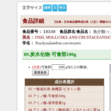
文字サイズ
標準
大
特大
食品詳細
【出典：日本食品標準成分表（八訂）増補202
食品番号：
食品群名/食品名：
魚介類/＜
10330
FISH, MOLLUSKS AND CRUSTACEANS/Crustace
英名：
Trachysalambria curvirostris
学名：
09.炭水化物-可食部100
g
可食部
g当たりの数値。
成分表選択
01.一般成分表-無機質-ビタミン類
02.アミノ酸-可食部100
g
03.アミノ酸-基準窒素1
g
04.アミノ酸-アミノ酸組成によるたんぱく質1
g