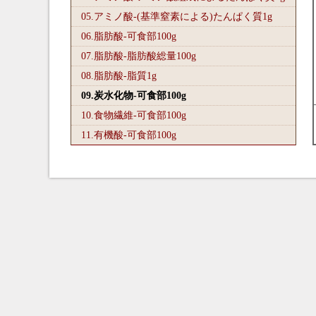
05.アミノ酸-(基準窒素による)たんぱく質1
g
06.脂肪酸-可食部100
g
07.脂肪酸-脂肪酸総量100
g
08.脂肪酸-脂質1
g
09.炭水化物-可食部100
g
10.食物繊維-可食部100
g
11.有機酸-可食部100
g