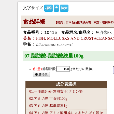
文字サイズ
標準
大
特大
食品詳細
【出典：日本食品標準成分表（八訂）増補202
食品番号：
食品群名/食品名：
魚介類/＜
10415
FISH, MOLLUSKS AND CRUSTACEANS/Crust
英名：
Litopenaeus vannamei
学名：
07.脂肪酸-脂肪酸総量100
g
総脂肪酸
g当たりの数値。
成分表選択
01.一般成分表-無機質-ビタミン類
02.アミノ酸-可食部100
g
03.アミノ酸-基準窒素1
g
04.アミノ酸-アミノ酸組成によるたんぱく質1
g