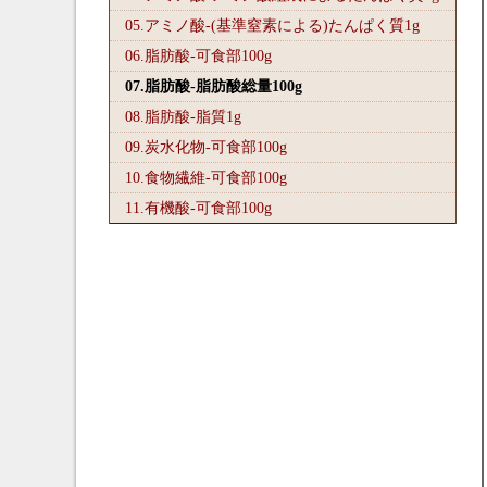
05.アミノ酸-(基準窒素による)たんぱく質1
g
06.脂肪酸-可食部100
g
07.脂肪酸-脂肪酸総量100
g
08.脂肪酸-脂質1
g
09.炭水化物-可食部100
g
10.食物繊維-可食部100
g
11.有機酸-可食部100
g