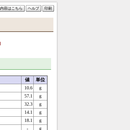
内容はこちら
ヘルプ
印刷
d
値
単位
10.6
g
57.1
g
32.3
g
14.1
g
18.1
g
-
g