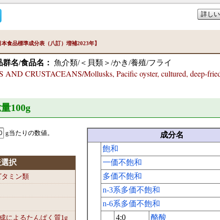
詳しい
本食品標準成分表（八訂）増補2023年】
品群名/食品名：
魚介類/＜貝類＞/かき/養殖/フライ
ND CRUSTACEANS/Mollusks, Pacific oyster, cultured, deep-frie
量100
g
g当たりの数値。
成分名
飽和
表選択
一価不飽和
多価不飽和
-ビタミン類
n-3系多価不飽和
n-6系多価不飽和
4:0
酪酸
組成によるたんぱく質1
g