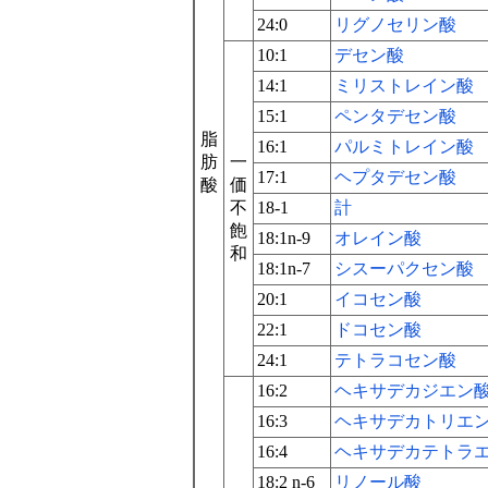
24:0
リグノセリン酸
10:1
デセン酸
14:1
ミリストレイン酸
15:1
ペンタデセン酸
脂
16:1
パルミトレイン酸
肪
一
17:1
ヘプタデセン酸
酸
価
不
18-1
計
飽
18:1n-9
オレイン酸
和
18:1n-7
シスーパクセン酸
20:1
イコセン酸
22:1
ドコセン酸
24:1
テトラコセン酸
16:2
ヘキサデカジエン
16:3
ヘキサデカトリエ
16:4
ヘキサデカテトラ
18:2 n-6
リノール酸