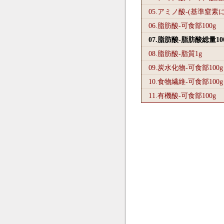
05.アミノ酸-(基準窒素
06.脂肪酸-可食部100
g
07.脂肪酸-脂肪酸総量10
08.脂肪酸-脂質1
g
09.炭水化物-可食部100
g
10.食物繊維-可食部100
g
11.有機酸-可食部100
g