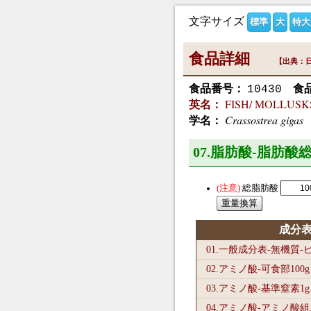
文字サイズ
標準
大
特大
食品詳細
【出典：日
食品番号：
食
10430
FISH/ MOLLUSKS A
英名：
Crassostrea gigas
学名：
07.脂肪酸-脂肪酸総
総脂肪酸
成分
01.一般成分表-無機質
02.アミノ酸-可食部100
g
03.アミノ酸-基準窒素1
g
04.アミノ酸-アミノ酸