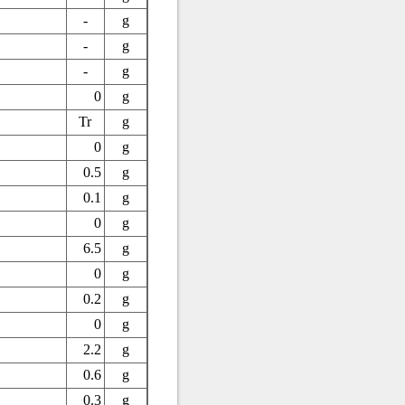
-
g
-
g
-
g
0
g
Tr
g
0
g
0.5
g
0.1
g
0
g
6.5
g
0
g
0.2
g
0
g
2.2
g
0.6
g
0.3
g