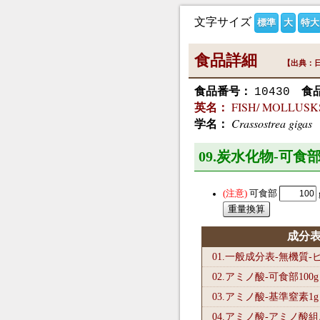
文字サイズ
標準
大
特大
食品詳細
【出典：日
食品番号：
食
10430
FISH/ MOLLUSKS A
英名：
Crassostrea gigas
学名：
09.炭水化物-可食部
可食部
成分
01.一般成分表-無機質
02.アミノ酸-可食部100
g
03.アミノ酸-基準窒素1
g
04.アミノ酸-アミノ酸