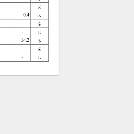
-
g
0.4
g
-
g
-
g
14.2
g
-
g
-
g