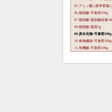
05.アミノ酸-(基準窒素
06.脂肪酸-可食部100
g
07.脂肪酸-脂肪酸総量10
08.脂肪酸-脂質1
g
09.炭水化物-可食部100
g
10.食物繊維-可食部100
g
11.有機酸-可食部100
g