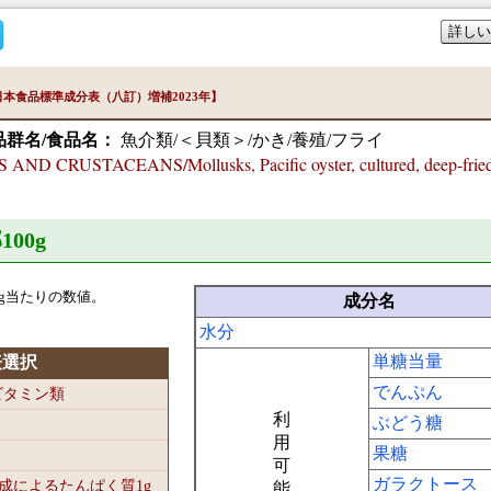
詳しい
本食品標準成分表（八訂）増補2023年】
品群名/食品名：
魚介類/＜貝類＞/かき/養殖/フライ
ND CRUSTACEANS/Mollusks, Pacific oyster, cultured, deep-frie
100
g
g当たりの数値。
成分名
水分
単糖当量
表選択
でんぷん
-ビタミン類
利
ぶどう糖
用
果糖
可
ガラクトース
組成によるたんぱく質1
g
能