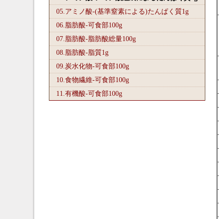
05.アミノ酸-(基準窒素による)たんぱく質1
g
06.脂肪酸-可食部100
g
07.脂肪酸-脂肪酸総量100
g
08.脂肪酸-脂質1
g
09.炭水化物-可食部100
g
10.食物繊維-可食部100
g
11.有機酸-可食部100
g