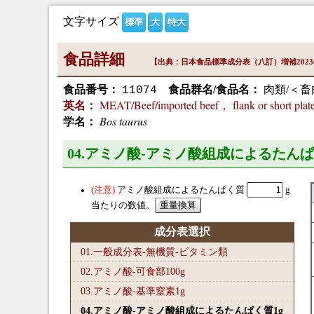
文字サイズ
標準
大
特大
食品詳細
【出典：日本食品標準成分表（八訂）増補202
食品番号：
食品群名/食品名：
肉類/＜畜
11074
MEAT/Beef/imported beef， flank or short plat
英名：
Bos taurus
学名：
04.アミノ酸-アミノ酸組成によるたんぱ
アミノ酸組成によるたんぱく質
g
当たりの数値。
成分表選択
01.一般成分表-無機質-ビタミン類
02.アミノ酸-可食部100
g
03.アミノ酸-基準窒素1
g
04.アミノ酸-アミノ酸組成によるたんぱく質1
g