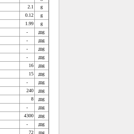
2.1
g
0.12
g
1.99
g
-
mg
-
mg
-
mg
-
mg
16
mg
15
mg
-
mg
240
mg
8
mg
-
mg
4300
mg
-
mg
72
mg