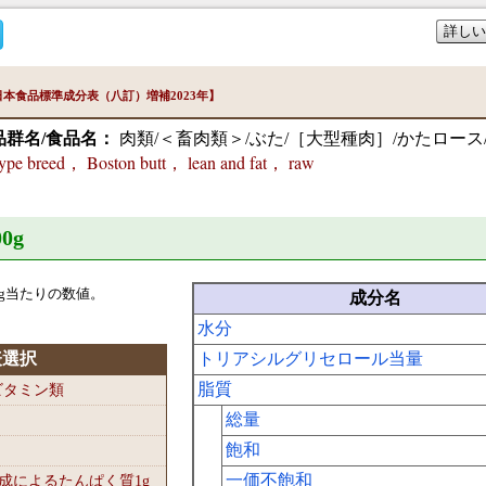
詳しい
本食品標準成分表（八訂）増補2023年】
品群名/食品名：
肉類/＜畜肉類＞/ぶた/［大型種肉］/かたロース
ype breed， Boston butt， lean and fat， raw
0
g
g当たりの数値。
成分名
水分
表選択
トリアシルグリセロール当量
脂質
-ビタミン類
総量
飽和
一価不飽和
組成によるたんぱく質1
g