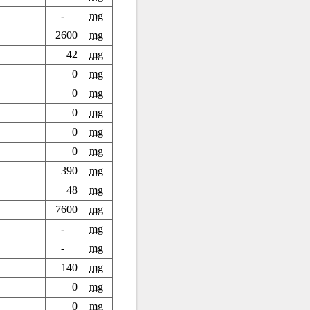
-
mg
2600
mg
42
mg
0
mg
0
mg
0
mg
0
mg
0
mg
390
mg
48
mg
7600
mg
-
mg
-
mg
140
mg
0
mg
0
mg