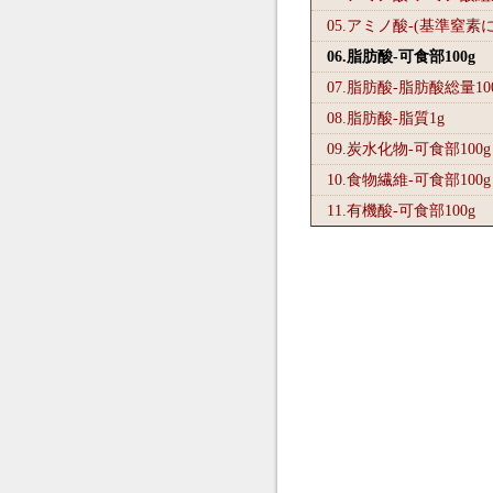
05.アミノ酸-(基準窒素
06.脂肪酸-可食部100
g
07.脂肪酸-脂肪酸総量10
08.脂肪酸-脂質1
g
09.炭水化物-可食部100
g
10.食物繊維-可食部100
g
11.有機酸-可食部100
g