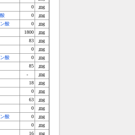
0
mg
酸
0
mg
ン酸
0
mg
1800
mg
83
mg
0
mg
ン酸
0
mg
85
mg
-
mg
18
mg
0
mg
63
mg
0
mg
ン酸
0
mg
0
mg
16
mg