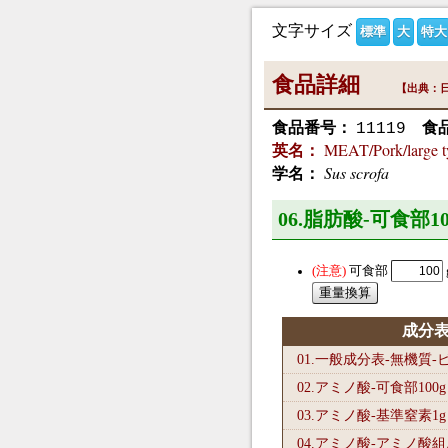
文字サイズ
標準
大
特大
食品詳細
【出典：日
食品番号：
食
11119
MEAT/Pork/large t
英名：
Sus scrofa
学名：
06.脂肪酸-可食部10
可食部
成分
01.一般成分表-無機質
02.アミノ酸-可食部100
g
03.アミノ酸-基準窒素1
g
04.アミノ酸-アミノ酸