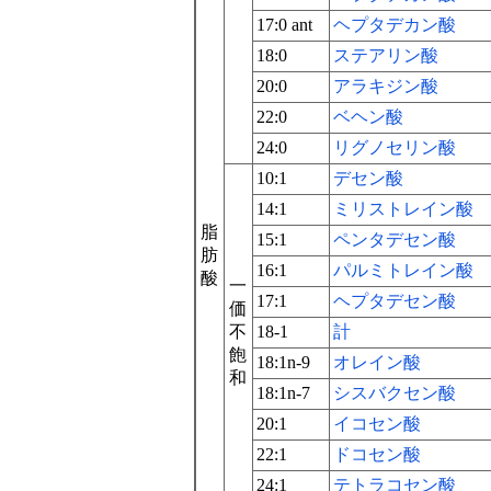
17:0 ant
ヘプタデカン酸
18:0
ステアリン酸
20:0
アラキジン酸
22:0
ベヘン酸
24:0
リグノセリン酸
10:1
デセン酸
14:1
ミリストレイン酸
脂
15:1
ペンタデセン酸
肪
16:1
パルミトレイン酸
酸
一
17:1
ヘプタデセン酸
価
不
18-1
計
飽
18:1n-9
オレイン酸
和
18:1n-7
シスバクセン酸
20:1
イコセン酸
22:1
ドコセン酸
24:1
テトラコセン酸