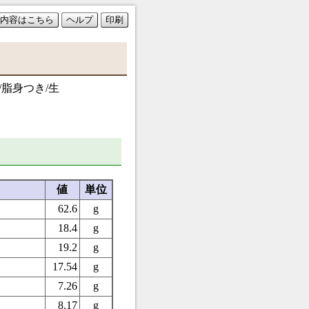
内容はこちら
ヘルプ
印刷
/脂身つき/生
値
単位
62.6
g
18.4
g
19.2
g
17.54
g
7.26
g
8.17
g