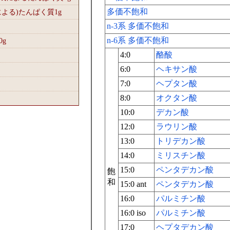
多価不飽和
による)たんぱく質1
g
n-3系 多価不飽和
n-6系 多価不飽和
0
g
4:0
酪酸
6:0
ヘキサン酸
7:0
ヘプタン酸
8:0
オクタン酸
10:0
デカン酸
12:0
ラウリン酸
13:0
トリデカン酸
14:0
ミリスチン酸
15:0
ペンタデカン酸
飽
和
15:0 ant
ペンタデカン酸
16:0
パルミチン酸
16:0 iso
パルミチン酸
17:0
ヘプタデカン酸