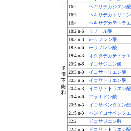
16:2
ヘキサデカジエン酸
16:3
ヘキサデカトリエン
16:4
ヘキサデカテトラエ
18:2 n-6
リノール酸
18:3 n-3
α−リノレン酸
18:3 n-6
γ−リノレン酸
18:4 n-3
オクタデカテトラエ
20:2 n-6
イコサジエン酸
多
20:3 n-3
イコサトリエン酸
価
不
20:3 n-6
イコサトリエン酸
飽
20:4 n-3
イコサテトラエン酸
和
20:4 n-6
アラキドン酸
20:5 n-3
イコサペンタエン酸
21:5 n-3
ヘンイコサペンタエ
22:2
ドコサジエン酸
22:4 n-6
ドコサテトラエン酸