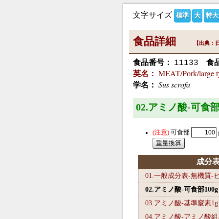
文字サイズ
標準
大
特大
食品詳細
【出典：日
食品番号：
食
11133
MEAT/Pork/large t
英名：
Sus scrofa
学名：
02.アミノ酸-可食部
可食部
成分
01.一般成分表-無機質
02.アミノ酸-可食部100
g
03.アミノ酸-基準窒素1
g
04.アミノ酸-アミノ酸