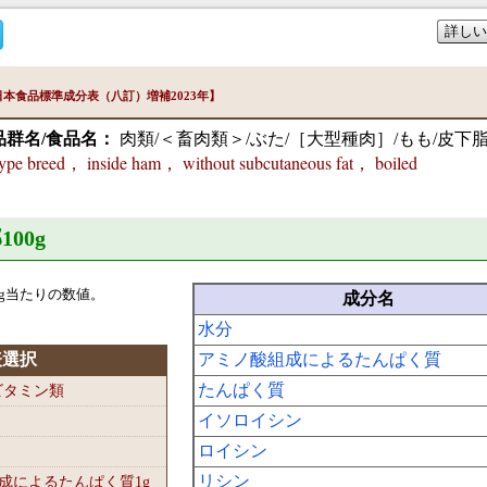
詳しい
本食品標準成分表（八訂）増補2023年】
品群名/食品名：
肉類/＜畜肉類＞/ぶた/［大型種肉］/もも/皮下
ype breed， inside ham， without subcutaneous fat， boiled
100
g
g当たりの数値。
成分名
水分
表選択
アミノ酸組成によるたんぱく質
たんぱく質
-ビタミン類
イソロイシン
ロイシン
リシン
組成によるたんぱく質1
g