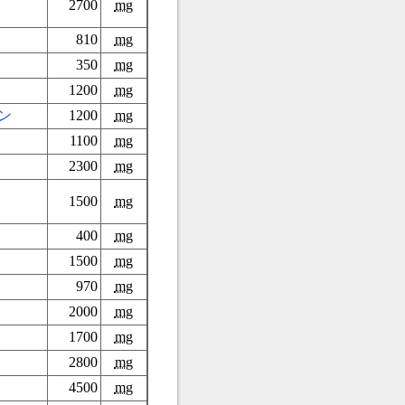
2700
mg
810
mg
350
mg
1200
mg
ン
1200
mg
1100
mg
2300
mg
1500
mg
400
mg
1500
mg
970
mg
2000
mg
1700
mg
2800
mg
4500
mg