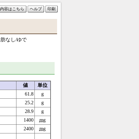
内容はこちら
ヘルプ
印刷
脂肪なし/ゆで
値
単位
61.8
g
25.2
g
28.9
g
1400
mg
2400
mg