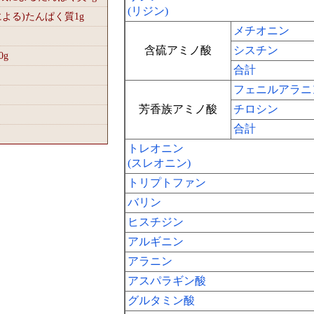
(リジン)
による)たんぱく質1
g
メチオニン
含硫アミノ酸
シスチン
0
g
合計
フェニルアラニ
芳香族アミノ酸
チロシン
合計
トレオニン
(スレオニン)
トリプトファン
バリン
ヒスチジン
アルギニン
アラニン
アスパラギン酸
グルタミン酸