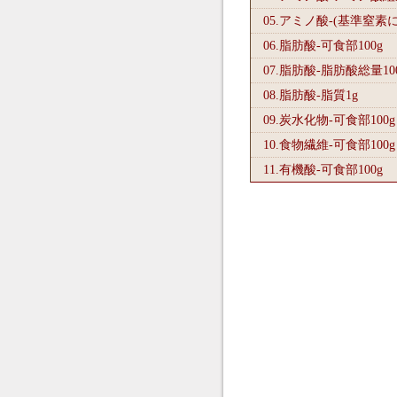
05.アミノ酸-(基準窒素
06.脂肪酸-可食部100
g
07.脂肪酸-脂肪酸総量10
08.脂肪酸-脂質1
g
09.炭水化物-可食部100
g
10.食物繊維-可食部100
g
11.有機酸-可食部100
g