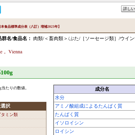
詳しい
本食品標準成分表（八訂）増補2023年】
品群名/食品名：
肉類/＜畜肉類＞/ぶた/［ソーセージ類］/ウイ
ge， Vienna
100
g
g当たりの数値。
成分名
水分
表選択
アミノ酸組成によるたんぱく質
たんぱく質
-ビタミン類
イソロイシン
ロイシン