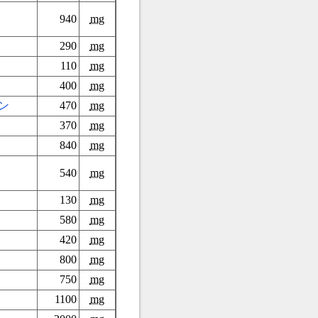
940
mg
290
mg
110
mg
400
mg
ン
470
mg
370
mg
840
mg
540
mg
130
mg
580
mg
420
mg
800
mg
750
mg
1100
mg