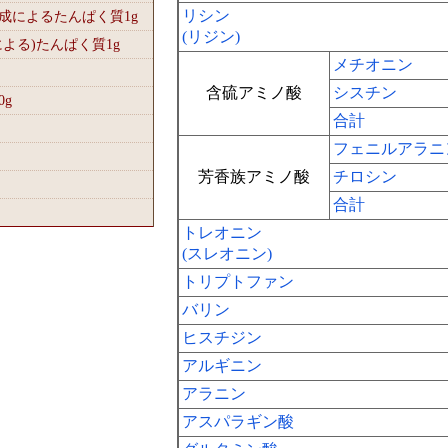
リシン
組成によるたんぱく質1
g
(リジン)
による)たんぱく質1
g
メチオニン
含硫アミノ酸
シスチン
0
g
合計
フェニルアラニ
芳香族アミノ酸
チロシン
合計
トレオニン
(スレオニン)
トリプトファン
バリン
ヒスチジン
アルギニン
アラニン
アスパラギン酸