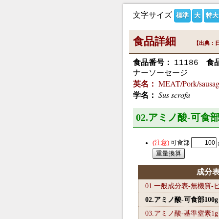
文字サイズ
標準
大
特大
食品詳細
【出典：日
食品番号：
食
11186
ナーソーセージ
MEAT/Pork/sausa
英名：
Sus scrofa
学名：
02.アミノ酸-可食部
可食部
成分
01.一般成分表-無機質
02.アミノ酸-可食部100
g
03.アミノ酸-基準窒素1
g