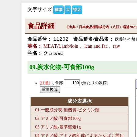
文字サイズ
標準
大
特大
食品詳細
【出典：日本食品標準成分表（八訂）増補202
食品番号：
食品群名/食品名：
肉類/＜畜
11202
MEAT/Lamb/loin， lean and fat， raw
英名：
Ovis aries
学名：
09.炭水化物-可食部100
g
可食部
g当たりの数値。
成分表選択
01.一般成分表-無機質-ビタミン類
02.アミノ酸-可食部100
g
03.アミノ酸-基準窒素1
g
04.アミノ酸-アミノ酸組成によるたんぱく質1
g