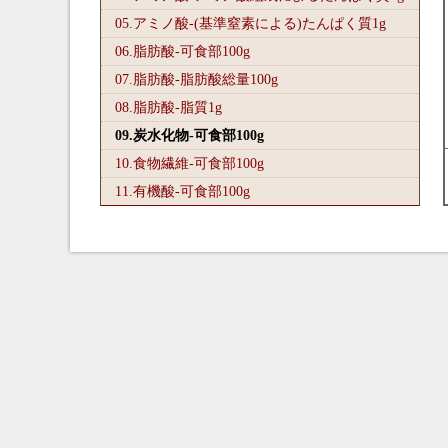
05.アミノ酸-(基準窒素による)たんぱく質1
g
06.脂肪酸-可食部100
g
07.脂肪酸-脂肪酸総量100
g
08.脂肪酸-脂質1
g
09.炭水化物-可食部100
g
10.食物繊維-可食部100
g
11.有機酸-可食部100
g