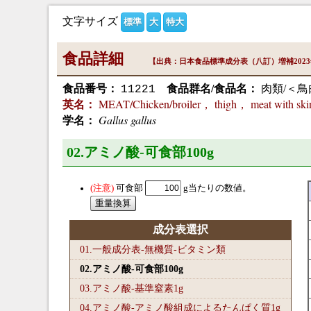
文字サイズ
標準
大
特大
食品詳細
【出典：日本食品標準成分表（八訂）増補202
食品番号：
食品群名/食品名：
肉類/＜鳥
11221
MEAT/Chicken/broiler， thigh， meat with sk
英名：
Gallus gallus
学名：
02.アミノ酸-可食部100
g
可食部
g当たりの数値。
成分表選択
01.一般成分表-無機質-ビタミン類
02.アミノ酸-可食部100
g
03.アミノ酸-基準窒素1
g
04.アミノ酸-アミノ酸組成によるたんぱく質1
g