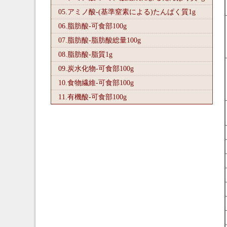
05.アミノ酸-(基準窒素による)たんぱく質1
g
06.脂肪酸-可食部100
g
07.脂肪酸-脂肪酸総量100
g
08.脂肪酸-脂質1
g
09.炭水化物-可食部100
g
10.食物繊維-可食部100
g
11.有機酸-可食部100
g