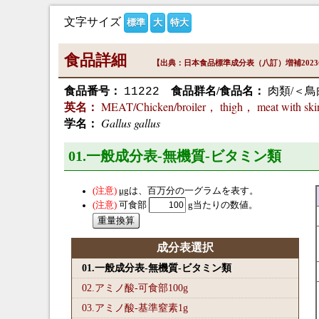
文字サイズ
標準
大
特大
食品詳細
【出典：日本食品標準成分表（八訂）増補202
食品番号：
食品群名/食品名：
肉類/＜鳥
11222
MEAT/Chicken/broiler， thigh， meat with ski
英名：
Gallus gallus
学名：
01.一般成分表-無機質-ビタミン類
μg
は、百万分の一グラムを表す。
可食部
g当たりの数値。
成分表選択
01.一般成分表-無機質-ビタミン類
02.アミノ酸-可食部100
g
03.アミノ酸-基準窒素1
g