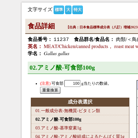
文字サイズ
標準
大
特大
食品詳細
【出典：日本食品標準成分表（八訂）増補202
食品番号：
食品群名/食品名：
肉類/＜鳥
11237
MEAT/Chicken/canned products， roast meat wi
英名：
Gallus gallus
学名：
02.アミノ酸-可食部100
g
可食部
g当たりの数値。
成分表選択
01.一般成分表-無機質-ビタミン類
02.アミノ酸-可食部100
g
03.アミノ酸-基準窒素1
g
04.アミノ酸-アミノ酸組成によるたんぱく質1
g