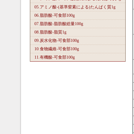
05.アミノ酸-(基準窒素による)たんぱく質1
g
06.脂肪酸-可食部100
g
07.脂肪酸-脂肪酸総量100
g
08.脂肪酸-脂質1
g
09.炭水化物-可食部100
g
10.食物繊維-可食部100
g
11.有機酸-可食部100
g