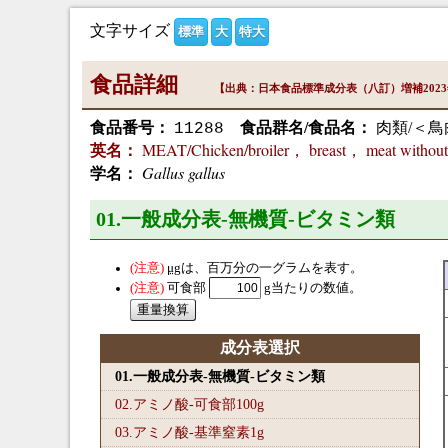
文字サイズ
標準
大
特大
食品詳細
【出典：日本食品標準成分表（八訂）増補202
食品番号：
食品群名/食品名：
肉類/＜鳥
11288
MEAT/Chicken/broiler， breast， meat without
英名：
Gallus gallus
学名：
01.一般成分表-無機質-ビタミン類
μg
は、百万分の一グラムを表す。
可食部
g当たりの数値。
成分表選択
01.一般成分表-無機質-ビタミン類
02.アミノ酸-可食部100
g
03.アミノ酸-基準窒素1
g