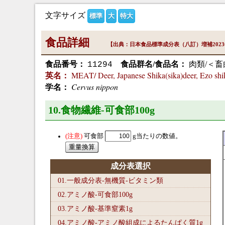
文字サイズ
標準
大
特大
食品詳細
【出典：日本食品標準成分表（八訂）増補202
食品番号：
食品群名/食品名：
肉類/＜畜
11294
MEAT/ Deer, Japanese Shika(sika)deer, Ezo shik
英名：
Cervus nippon
学名：
10.食物繊維-可食部100
g
可食部
g当たりの数値。
成分表選択
01.一般成分表-無機質-ビタミン類
02.アミノ酸-可食部100
g
03.アミノ酸-基準窒素1
g
04.アミノ酸-アミノ酸組成によるたんぱく質1
g