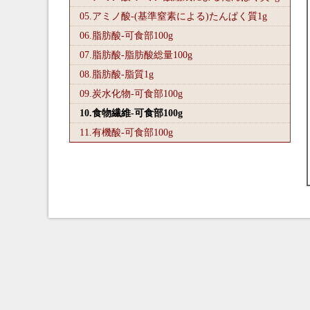
05.アミノ酸-(基準窒素による)たんぱく質1
g
06.脂肪酸-可食部100
g
07.脂肪酸-脂肪酸総量100
g
08.脂肪酸-脂質1
g
09.炭水化物-可食部100
g
10.食物繊維-可食部100
g
11.有機酸-可食部100
g