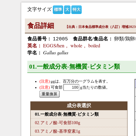
文字サイズ
標準
大
特大
食品詳細
【出典：日本食品標準成分表（八訂）増補202
食品番号：
食品群名/食品名：
卵類/鶏卵
12005
EGGS/hen， whole， boiled
英名：
Gallus gallus
学名：
01.一般成分表-無機質-ビタミン類
μg
は、百万分の一グラムを表す。
可食部
g当たりの数値。
成分表選択
01.一般成分表-無機質-ビタミン類
02.アミノ酸-可食部100
g
03.アミノ酸-基準窒素1
g