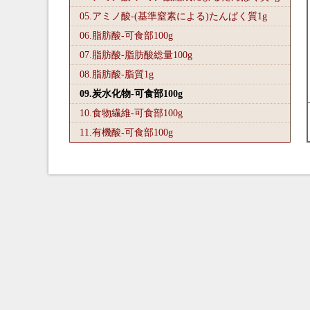
05.アミノ酸-(基準窒素による)たんぱく質1
g
06.脂肪酸-可食部100
g
07.脂肪酸-脂肪酸総量100
g
08.脂肪酸-脂質1
g
09.炭水化物-可食部100
g
10.食物繊維-可食部100
g
11.有機酸-可食部100
g