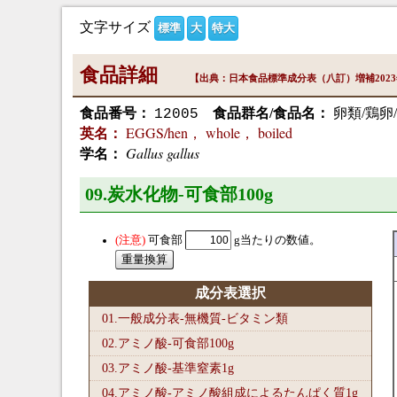
文字サイズ
標準
大
特大
食品詳細
【出典：日本食品標準成分表（八訂）増補202
食品番号：
食品群名/食品名：
卵類/鶏卵
12005
EGGS/hen， whole， boiled
英名：
Gallus gallus
学名：
09.炭水化物-可食部100
g
可食部
g当たりの数値。
成分表選択
01.一般成分表-無機質-ビタミン類
02.アミノ酸-可食部100
g
03.アミノ酸-基準窒素1
g
04.アミノ酸-アミノ酸組成によるたんぱく質1
g