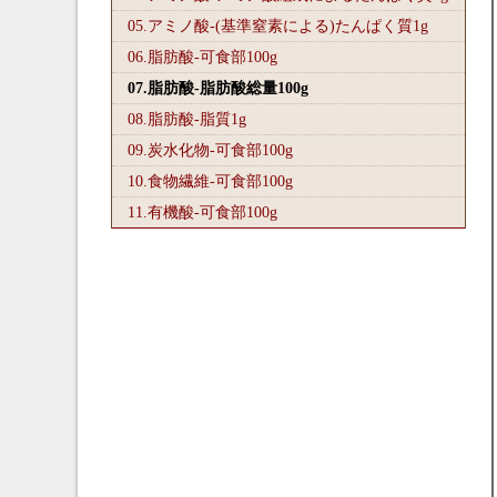
05.アミノ酸-(基準窒素による)たんぱく質1
g
06.脂肪酸-可食部100
g
07.脂肪酸-脂肪酸総量100
g
08.脂肪酸-脂質1
g
09.炭水化物-可食部100
g
10.食物繊維-可食部100
g
11.有機酸-可食部100
g