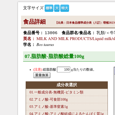
文字サイズ
標準
大
特大
食品詳細
【出典：日本食品標準成分表（八訂）増補202
食品番号：
食品群名/食品名：
乳類/＜
13006
MILK AND MILK PRODUCTS/Liquid milk/sk
英名：
Bos taurus
学名：
07.脂肪酸-脂肪酸総量100
g
総脂肪酸
g当たりの数値。
成分表選択
01.一般成分表-無機質-ビタミン類
02.アミノ酸-可食部100
g
03.アミノ酸-基準窒素1
g
04.アミノ酸-アミノ酸組成によるたんぱく質1
g