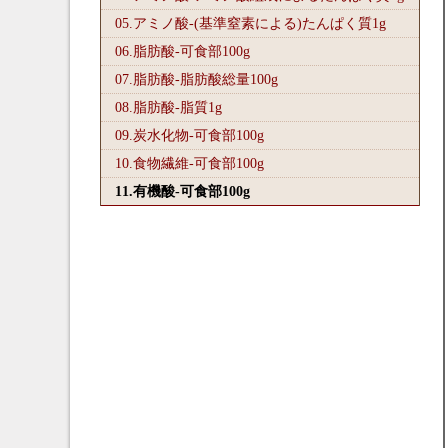
05.アミノ酸-(基準窒素による)たんぱく質1
g
06.脂肪酸-可食部100
g
07.脂肪酸-脂肪酸総量100
g
08.脂肪酸-脂質1
g
09.炭水化物-可食部100
g
10.食物繊維-可食部100
g
11.有機酸-可食部100
g