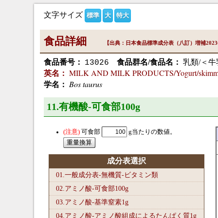
文字サイズ
標準
大
特大
食品詳細
【出典：日本食品標準成分表（八訂）増補202
食品番号：
食品群名/食品名：
乳類/＜
13026
MILK AND MILK PRODUCTS/Yogurt/skimm
英名：
Bos taurus
学名：
11.有機酸-可食部100
g
可食部
g当たりの数値。
成分表選択
01.一般成分表-無機質-ビタミン類
02.アミノ酸-可食部100
g
03.アミノ酸-基準窒素1
g
04.アミノ酸-アミノ酸組成によるたんぱく質1
g