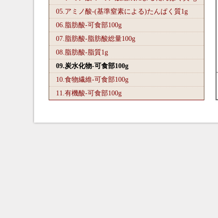
05.アミノ酸-(基準窒素による)たんぱく質1
g
06.脂肪酸-可食部100
g
07.脂肪酸-脂肪酸総量100
g
08.脂肪酸-脂質1
g
09.炭水化物-可食部100
g
10.食物繊維-可食部100
g
11.有機酸-可食部100
g