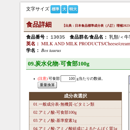
文字サイズ
標準
大
特大
食品詳細
【出典：日本食品標準成分表（八訂）増補202
食品番号：
食品群名/食品名：
乳類/＜
13035
MILK AND MILK PRODUCTS/Cheese/crea
英名：
Bos taurus
学名：
09.炭水化物-可食部100
g
可食部
g当たりの数値。
成分表選択
01.一般成分表-無機質-ビタミン類
02.アミノ酸-可食部100
g
03.アミノ酸-基準窒素1
g
04.アミノ酸-アミノ酸組成によるたんぱく質1
g