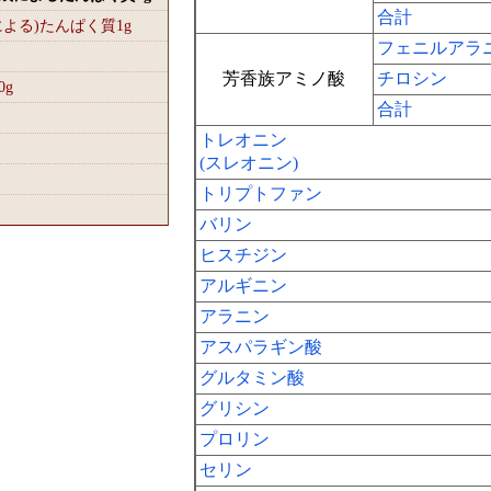
合計
による)たんぱく質1
g
フェニルアラ
芳香族アミノ酸
チロシン
0
g
合計
トレオニン
(スレオニン)
トリプトファン
バリン
ヒスチジン
アルギニン
アラニン
アスパラギン酸
グルタミン酸
グリシン
プロリン
セリン