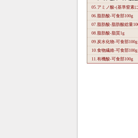
05.アミノ酸-(基準窒素
06.脂肪酸-可食部100
g
07.脂肪酸-脂肪酸総量10
08.脂肪酸-脂質1
g
09.炭水化物-可食部100
g
10.食物繊維-可食部100
g
11.有機酸-可食部100
g