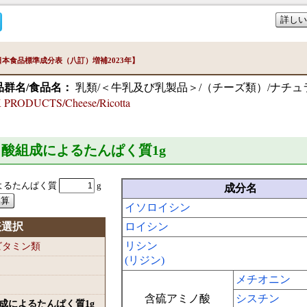
詳しい
本食品標準成分表（八訂）増補2023年】
品群名/食品名：
乳類/＜牛乳及び乳製品＞/（チーズ類）/ナチュ
PRODUCTS/Cheese/Ricotta
ミノ酸組成によるたんぱく質1
g
よるたんぱく質
g
成分名
イソロイシン
表選択
ロイシン
リシン
-ビタミン類
(リジン)
メチオニン
含硫アミノ酸
シスチン
組成によるたんぱく質1
g