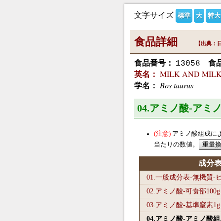
文字サイズ
標準
大
特大
食品詳細
【出典：日
食品番号：
食
13058
MILK AND MILK 
英名：
Bos taurus
学名：
04.アミノ酸-ア
アミノ酸組成に
当たりの数値。
成分
01.一般成分表-無機質
02.アミノ酸-可食部100
g
03.アミノ酸-基準窒素1
g
04.アミノ酸-アミノ酸