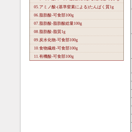
05.アミノ酸-(基準窒素による)たんぱく質1
g
06.脂肪酸-可食部100
g
07.脂肪酸-脂肪酸総量100
g
08.脂肪酸-脂質1
g
09.炭水化物-可食部100
g
10.食物繊維-可食部100
g
11.有機酸-可食部100
g