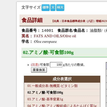
文字サイズ
標準
大
特大
食品詳細
【出典：日本食品標準成分表（八訂）増補202
食品番号：
食品群名/食品名：
油脂類/
14001
FATS AND OILS/Olive oil
英名：
Olea europaea
学名：
02.アミノ酸-可食部100
g
可食部
g当たりの数値。
成分表選択
01.一般成分表-無機質-ビタミン類
02.アミノ酸-可食部100
g
03.アミノ酸-基準窒素1
g
04.アミノ酸-アミノ酸組成によるたんぱく質1
g