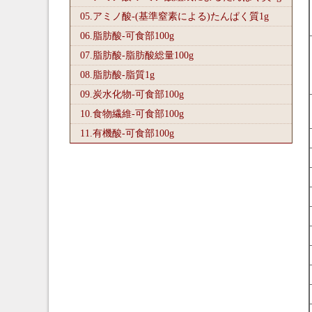
05.アミノ酸-(基準窒素による)たんぱく質1
g
06.脂肪酸-可食部100
g
07.脂肪酸-脂肪酸総量100
g
08.脂肪酸-脂質1
g
09.炭水化物-可食部100
g
10.食物繊維-可食部100
g
11.有機酸-可食部100
g