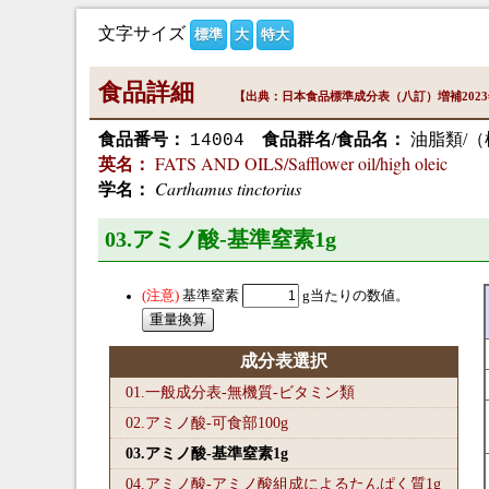
文字サイズ
標準
大
特大
食品詳細
【出典：日本食品標準成分表（八訂）増補202
食品番号：
食品群名/食品名：
油脂類/
14004
FATS AND OILS/Safflower oil/high oleic
英名：
Carthamus tinctorius
学名：
03.アミノ酸-基準窒素1
g
基準窒素
g当たりの数値。
成分表選択
01.一般成分表-無機質-ビタミン類
02.アミノ酸-可食部100
g
03.アミノ酸-基準窒素1
g
04.アミノ酸-アミノ酸組成によるたんぱく質1
g