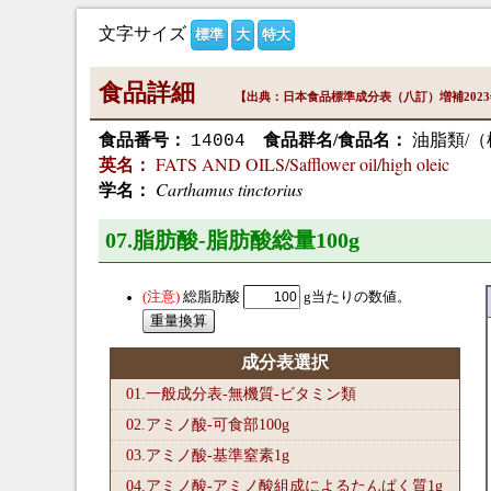
文字サイズ
標準
大
特大
食品詳細
【出典：日本食品標準成分表（八訂）増補202
食品番号：
食品群名/食品名：
油脂類/
14004
FATS AND OILS/Safflower oil/high oleic
英名：
Carthamus tinctorius
学名：
07.脂肪酸-脂肪酸総量100
g
総脂肪酸
g当たりの数値。
成分表選択
01.一般成分表-無機質-ビタミン類
02.アミノ酸-可食部100
g
03.アミノ酸-基準窒素1
g
04.アミノ酸-アミノ酸組成によるたんぱく質1
g