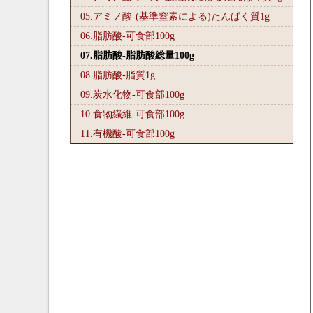
05.アミノ酸-(基準窒素による)たんぱく質1
g
06.脂肪酸-可食部100
g
07.脂肪酸-脂肪酸総量100
g
08.脂肪酸-脂質1
g
09.炭水化物-可食部100
g
10.食物繊維-可食部100
g
11.有機酸-可食部100
g