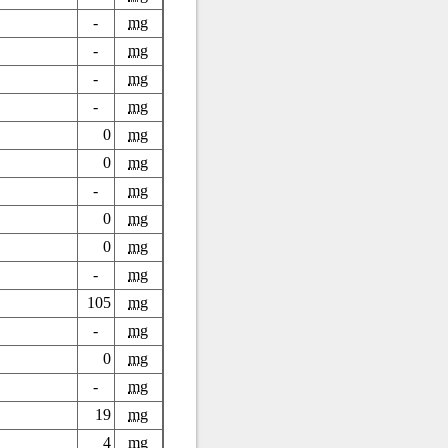
-
mg
-
mg
-
mg
-
mg
0
mg
0
mg
-
mg
0
mg
0
mg
-
mg
105
mg
-
mg
0
mg
-
mg
19
mg
4
mg