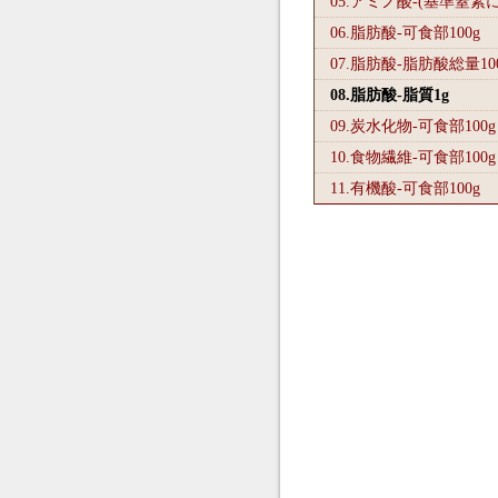
05.アミノ酸-(基準窒素
06.脂肪酸-可食部100
g
07.脂肪酸-脂肪酸総量10
08.脂肪酸-脂質1
g
09.炭水化物-可食部100
g
10.食物繊維-可食部100
g
11.有機酸-可食部100
g