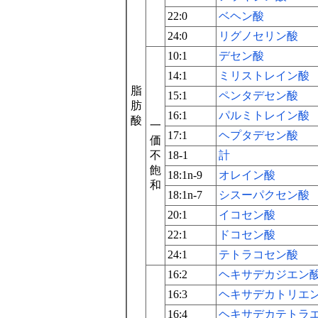
22:0
ベヘン酸
24:0
リグノセリン酸
10:1
デセン酸
14:1
ミリストレイン酸
脂
15:1
ペンタデセン酸
肪
16:1
パルミトレイン酸
酸
一
17:1
ヘプタデセン酸
価
不
18-1
計
飽
18:1n-9
オレイン酸
和
18:1n-7
シスーパクセン酸
20:1
イコセン酸
22:1
ドコセン酸
24:1
テトラコセン酸
16:2
ヘキサデカジエン
16:3
ヘキサデカトリエ
16:4
ヘキサデカテトラ