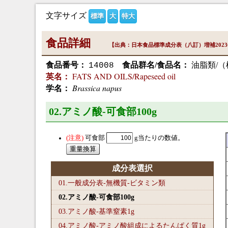
文字サイズ
標準
大
特大
食品詳細
【出典：日本食品標準成分表（八訂）増補202
食品番号：
食品群名/食品名：
油脂類/
14008
FATS AND OILS/Rapeseed oil
英名：
Brassica napus
学名：
02.アミノ酸-可食部100
g
可食部
g当たりの数値。
成分表選択
01.一般成分表-無機質-ビタミン類
02.アミノ酸-可食部100
g
03.アミノ酸-基準窒素1
g
04.アミノ酸-アミノ酸組成によるたんぱく質1
g