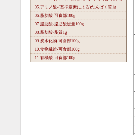
05.アミノ酸-(基準窒素による)たんぱく質1
g
06.脂肪酸-可食部100
g
07.脂肪酸-脂肪酸総量100
g
08.脂肪酸-脂質1
g
09.炭水化物-可食部100
g
10.食物繊維-可食部100
g
11.有機酸-可食部100
g