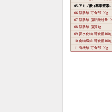
05.アミノ酸-(基準窒素
06.脂肪酸-可食部100
g
07.脂肪酸-脂肪酸総量10
08.脂肪酸-脂質1
g
09.炭水化物-可食部100
g
10.食物繊維-可食部100
g
11.有機酸-可食部100
g