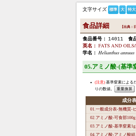
文字サイズ
標準
大
特大
食品詳細
【出典：日
食品番号：
食
14011
FATS AND OILS/Sun
英名：
Helianthus annuus
学名：
05.アミノ酸-(基
基準窒素による
りの数値。
成分
01.一般成分表-無機質
02.アミノ酸-可食部100
g
03.アミノ酸-基準窒素1
g
04.アミノ酸-アミノ酸