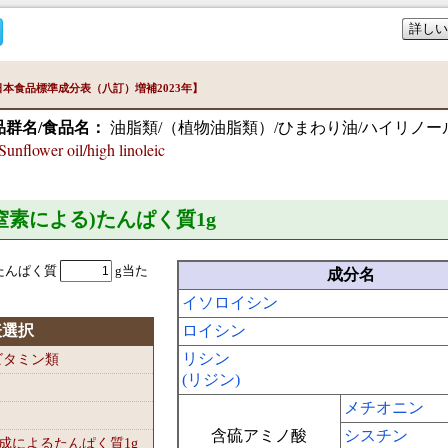
詳しい
本食品標準成分表（八訂）増補2023年】
品群名/食品名：
油脂類/（植物油脂類）/ひまわり油/ハイリノー
flower oil/high linoleic
準窒素による)たんぱく質1
g
たんぱく質
g当た
成分名
イソロイシン
表選択
ロイシン
リシン
-ビタミン類
(リジン)
メチオニン
含硫アミノ酸
シスチン
組成によるたんぱく質1
g