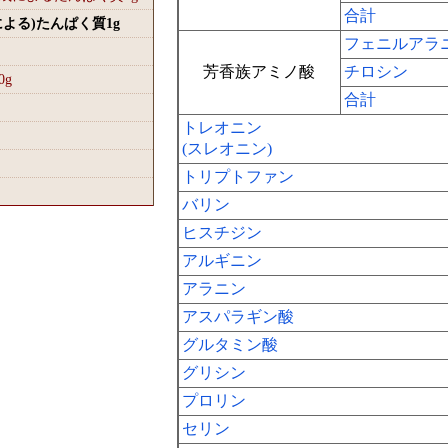
合計
による)たんぱく質1
g
フェニルアラ
芳香族アミノ酸
チロシン
0
g
合計
トレオニン
(スレオニン)
トリプトファン
バリン
ヒスチジン
アルギニン
アラニン
アスパラギン酸
グルタミン酸
グリシン
プロリン
セリン