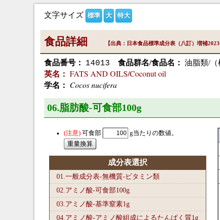
文字サイズ
標準
大
特大
食品詳細
【出典：日本食品標準成分表（八訂）増補202
食品番号：
食品群名/食品名：
油脂類/（
14013
FATS AND OILS/Coconut oil
英名：
Cocos nucifera
学名：
06.脂肪酸-可食部100
g
可食部
g当たりの数値。
成分表選択
01.一般成分表-無機質-ビタミン類
02.アミノ酸-可食部100
g
03.アミノ酸-基準窒素1
g
04.アミノ酸-アミノ酸組成によるたんぱく質1
g