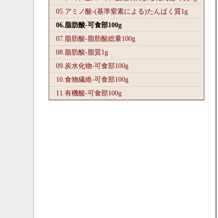
05.アミノ酸-(基準窒素による)たんぱく質1
g
06.脂肪酸-可食部100
g
07.脂肪酸-脂肪酸総量100
g
08.脂肪酸-脂質1
g
09.炭水化物-可食部100
g
10.食物繊維-可食部100
g
11.有機酸-可食部100
g