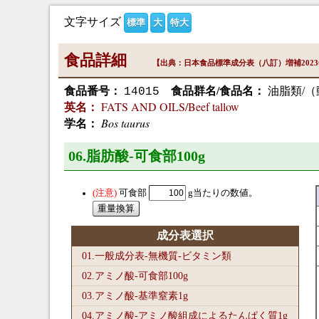
文字サイズ
標準
大
特大
食品詳細
【出典：日本食品標準成分表（八訂）増補202
食品番号：
食品群名/食品名：
油脂類/（
14015
FATS AND OILS/Beef tallow
英名：
Bos taurus
学名：
06.脂肪酸-可食部100
g
可食部
g当たりの数値。
成分表選択
01.一般成分表-無機質-ビタミン類
02.アミノ酸-可食部100
g
03.アミノ酸-基準窒素1
g
04.アミノ酸-アミノ酸組成によるたんぱく質1
g