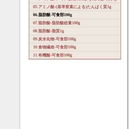
05.アミノ酸-(基準窒素による)たんぱく質1
g
06.脂肪酸-可食部100
g
07.脂肪酸-脂肪酸総量100
g
08.脂肪酸-脂質1
g
09.炭水化物-可食部100
g
10.食物繊維-可食部100
g
11.有機酸-可食部100
g