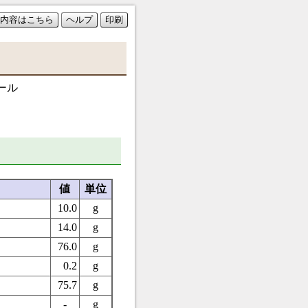
内容はこちら
ヘルプ
印刷
ール
値
単位
10.0
g
14.0
g
76.0
g
0.2
g
75.7
g
-
g