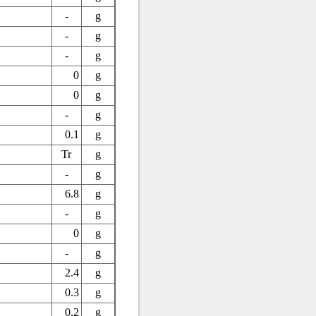
-
g
-
g
-
g
0
g
0
g
-
g
0.1
g
Tr
g
-
g
6.8
g
-
g
0
g
-
g
2.4
g
0.3
g
0.2
g