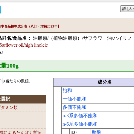
詳しい
本食品標準成分表（八訂）増補2023年】
品群名/食品名：
油脂類/（植物油脂類）/サフラワー油/ハイリノ
flower oil/high linoleic
us
量100
g
g当たりの数値。
成分名
飽和
表選択
一価不飽和
多価不飽和
-ビタミン類
n-3系多価不飽和
n-6系多価不飽和
4:0
酪酸
組成によるたんぱく質1
g