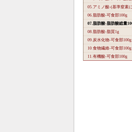
05.アミノ酸-(基準窒素
06.脂肪酸-可食部100
g
07.脂肪酸-脂肪酸総量10
08.脂肪酸-脂質1
g
09.炭水化物-可食部100
g
10.食物繊維-可食部100
g
11.有機酸-可食部100
g