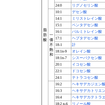
24:0
リグノセリン酸
10:1
デセン酸
14:1
ミリストレイン酸
15:1
ペンタデセン酸
脂
16:1
パルミトレイン酸
肪
一
17:1
ヘプタデセン酸
酸
価
不
18-1
計
飽
18:1n-9
オレイン酸
和
18:1n-7
シスーパクセン酸
20:1
イコセン酸
22:1
ドコセン酸
24:1
テトラコセン酸
16:2
ヘキサデカジエン
16:3
ヘキサデカトリエ
16:4
ヘキサデカテトラ
18:2 n-6
リノール酸