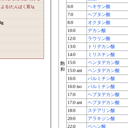
6:0
ヘキサン酸
による)たんぱく質1
g
7:0
ヘプタン酸
8:0
オクタン酸
0
g
10:0
デカン酸
12:0
ラウリン酸
13:0
トリデカン酸
14:0
ミリスチン酸
15:0
ペンタデカン酸
飽
和
15:0 ant
ペンタデカン酸
16:0
パルミチン酸
16:0 iso
パルミチン酸
17:0
ヘプタデカン酸
17:0 ant
ヘプタデカン酸
18:0
ステアリン酸
20:0
アラキジン酸
22:0
ベヘン酸