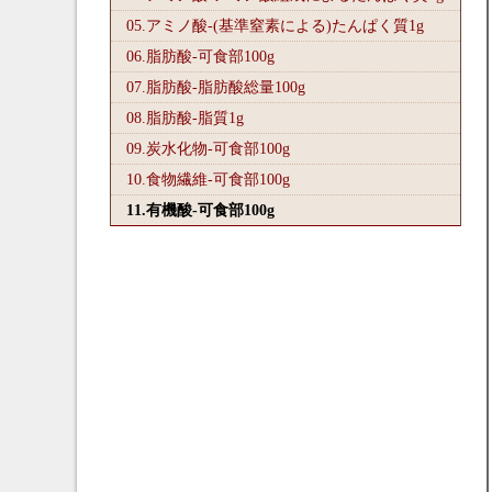
05.アミノ酸-(基準窒素による)たんぱく質1
g
06.脂肪酸-可食部100
g
07.脂肪酸-脂肪酸総量100
g
08.脂肪酸-脂質1
g
09.炭水化物-可食部100
g
10.食物繊維-可食部100
g
11.有機酸-可食部100
g