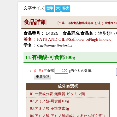
文字サイズ
標準
大
特大
食品詳細
【出典：日本食品標準成分表（八訂）増補202
食品番号：
食品群名/食品名：
油脂類/
14025
FATS AND OILS/Safflower oil/high linoleic
英名：
Carthamus tinctorius
学名：
11.有機酸-可食部100
g
可食部
g当たりの数値。
成分表選択
01.一般成分表-無機質-ビタミン類
02.アミノ酸-可食部100
g
03.アミノ酸-基準窒素1
g
04.アミノ酸-アミノ酸組成によるたんぱく質1
g