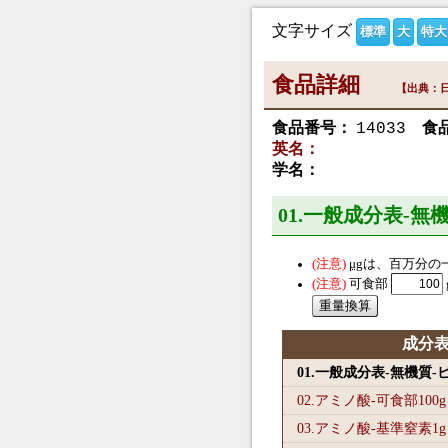
文字サイズ
標準
大
特大
食品詳細
【出典：日
食品番号：
食
14033
英名：
学名：
01.一般成分表-無
μg
は、百万分の
可食部
成分
01.一般成分表-無機質
02.アミノ酸-可食部100
g
03.アミノ酸-基準窒素1
g