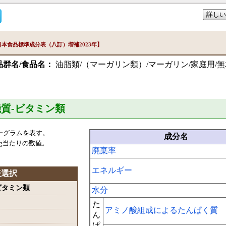
詳しい
本食品標準成分表（八訂）増補2023年】
品群名/食品名：
油脂類/（マーガリン類）/マーガリン/家庭用/無
機質-ビタミン類
一グラムを表す。
成分名
g当たりの数値。
廃棄率
エネルギー
表選択
-ビタミン類
水分
た
アミノ酸組成によるたんぱく質
ん
ぱ