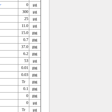
ン
0
μg
300
μg
25
μg
11.0
μg
15.0
mg
0.7
mg
37.0
mg
6.2
mg
53
μg
0.01
mg
0.03
mg
Tr
mg
0.1
mg
0
mg
0
μg
Tr
μg