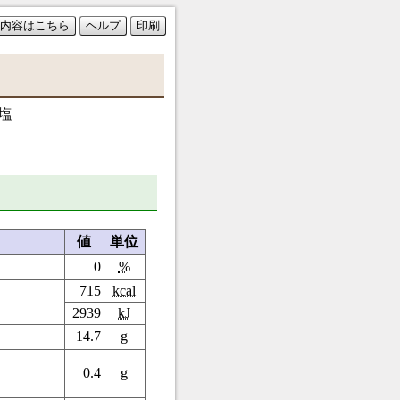
内容はこちら
ヘルプ
印刷
塩
値
単位
0
%
715
kcal
2939
kJ
14.7
g
0.4
g