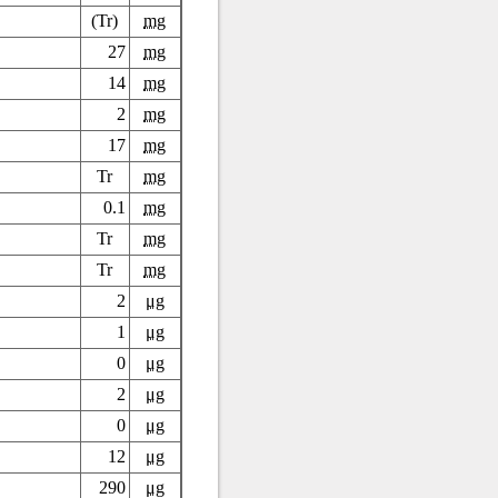
(Tr)
mg
27
mg
14
mg
2
mg
17
mg
Tr
mg
0.1
mg
Tr
mg
Tr
mg
2
μg
1
μg
0
μg
2
μg
0
μg
12
μg
290
μg