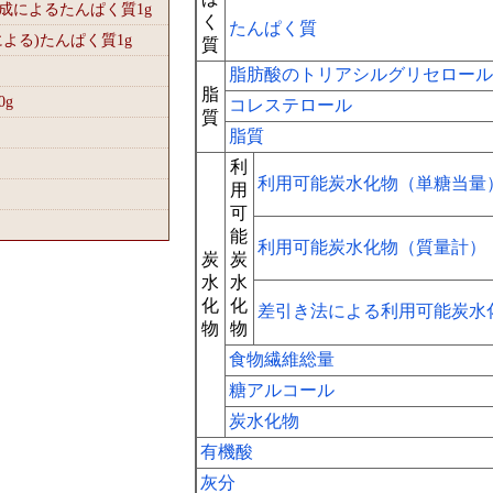
組成によるたんぱく質1
g
く
たんぱく質
による)たんぱく質1
g
質
脂肪酸のトリアシルグリセロール
脂
0
g
コレステロール
質
脂質
利
利用可能炭水化物（単糖当量
用
可
能
利用可能炭水化物（質量計）
炭
炭
水
水
化
化
差引き法による利用可能炭水
物
物
食物繊維総量
糖アルコール
炭水化物
有機酸
灰分