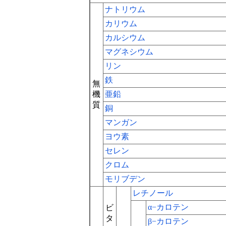
ナトリウム
カリウム
カルシウム
マグネシウム
リン
鉄
無
機
亜鉛
質
銅
マンガン
ヨウ素
セレン
クロム
モリブデン
レチノール
α−カロテン
ビ
タ
β−カロテン