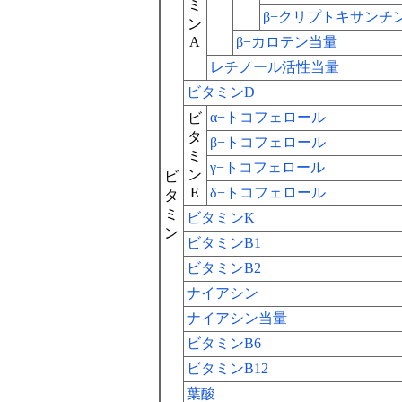
ミ
β−クリプトキサンチ
ン
A
β−カロテン当量
レチノール活性当量
ビタミンD
α−トコフェロール
ビ
タ
β−トコフェロール
ミ
γ−トコフェロール
ン
ビ
E
δ−トコフェロール
タ
ミ
ビタミンK
ン
ビタミンB1
ビタミンB2
ナイアシン
ナイアシン当量
ビタミンB6
ビタミンB12
葉酸