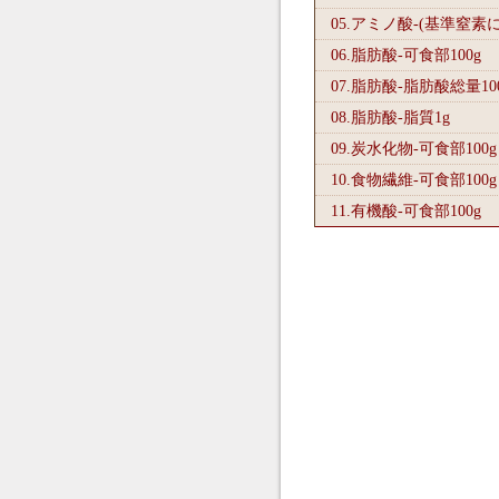
05.アミノ酸-(基準窒素
06.脂肪酸-可食部100
g
07.脂肪酸-脂肪酸総量10
08.脂肪酸-脂質1
g
09.炭水化物-可食部100
g
10.食物繊維-可食部100
g
11.有機酸-可食部100
g