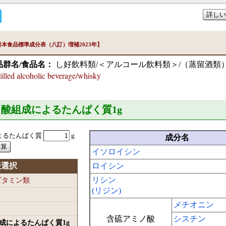
詳しい
本食品標準成分表（八訂）増補2023年】
品群名/食品名：
し好飲料類/＜アルコール飲料類＞/（蒸留酒類
ed alcoholic beverage/whisky
ミノ酸組成によるたんぱく質1
g
よるたんぱく質
g
成分名
イソロイシン
表選択
ロイシン
リシン
-ビタミン類
(リジン)
メチオニン
含硫アミノ酸
シスチン
組成によるたんぱく質1
g