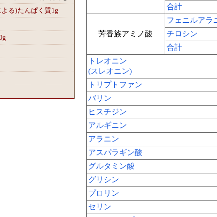
合計
による)たんぱく質1
g
フェニルアラ
芳香族アミノ酸
チロシン
0
g
合計
トレオニン
(スレオニン)
トリプトファン
バリン
ヒスチジン
アルギニン
アラニン
アスパラギン酸
グルタミン酸
グリシン
プロリン
セリン