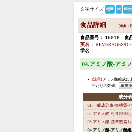
文字サイズ
標準
大
特大
食品詳細
【出典：日
食品番号：
食
16016
BEVERAGES/Distill
英名：
学名：
04.アミノ酸-ア
アミノ酸組成に
当たりの数値。
成分
01.一般成分表-無機質
02.アミノ酸-可食部100
g
03.アミノ酸-基準窒素1
g
04.アミノ酸-アミノ酸