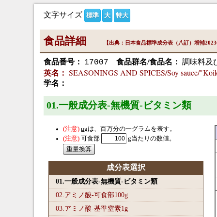
文字サイズ
標準
大
特大
食品詳細
【出典：日本食品標準成分表（八訂）増補202
食品番号：
食品群名/食品名：
調味料及
17007
SEASONINGS AND SPICES/Soy sauce/"Koikuc
英名：
学名：
01.一般成分表-無機質-ビタミン類
μg
は、百万分の一グラムを表す。
可食部
g当たりの数値。
成分表選択
01.一般成分表-無機質-ビタミン類
02.アミノ酸-可食部100
g
03.アミノ酸-基準窒素1
g