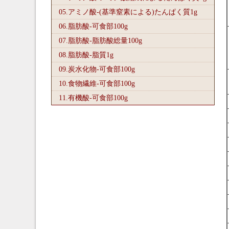
05.アミノ酸-(基準窒素による)たんぱく質1
g
06.脂肪酸-可食部100
g
07.脂肪酸-脂肪酸総量100
g
08.脂肪酸-脂質1
g
09.炭水化物-可食部100
g
10.食物繊維-可食部100
g
11.有機酸-可食部100
g