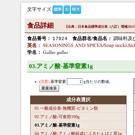
文字サイズ
標準
大
特大
食品詳細
【出典：日本食品標準成分表（八訂）増補202
食品番号：
食品群名/食品名：
調味料及
17024
SEASONINGS AND SPICES/Soup stock/chicke
英名：
Gallus gallus
学名：
03.アミノ酸-基準窒素1
g
基準窒素
g当たりの数値。
成分表選択
01.一般成分表-無機質-ビタミン類
02.アミノ酸-可食部100
g
03.アミノ酸-基準窒素1
g
04.アミノ酸-アミノ酸組成によるたんぱく質1
g