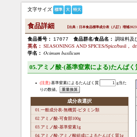
文字サイズ
標準
大
特大
食品詳細
【出典：日本食品標準成分表（八訂）増補202
食品番号：
食品群名/食品名：
調味料及び
17077
SEASONINGS AND SPICES/Spice/basil， dr
英名：
Ocimum basilicum
学名：
05.アミノ酸-(基準窒素による)たんぱく
基準窒素によるたんぱく質
g当た
りの数値。
成分表選択
01.一般成分表-無機質-ビタミン類
02.アミノ酸-可食部100
g
03.アミノ酸-基準窒素1
g
04.アミノ酸-アミノ酸組成によるたんぱく質1
g