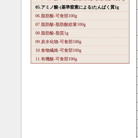
05.アミノ酸-(基準窒素による)たんぱく質1
g
06.脂肪酸-可食部100
g
07.脂肪酸-脂肪酸総量100
g
08.脂肪酸-脂質1
g
09.炭水化物-可食部100
g
10.食物繊維-可食部100
g
11.有機酸-可食部100
g