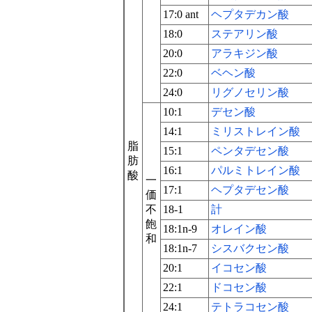
17:0 ant
ヘプタデカン酸
18:0
ステアリン酸
20:0
アラキジン酸
22:0
ベヘン酸
24:0
リグノセリン酸
10:1
デセン酸
14:1
ミリストレイン酸
脂
15:1
ペンタデセン酸
肪
16:1
パルミトレイン酸
酸
一
17:1
ヘプタデセン酸
価
不
18-1
計
飽
18:1n-9
オレイン酸
和
18:1n-7
シスバクセン酸
20:1
イコセン酸
22:1
ドコセン酸
24:1
テトラコセン酸