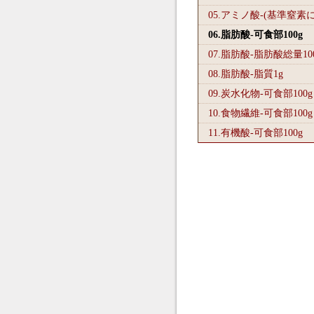
05.アミノ酸-(基準窒素
06.脂肪酸-可食部100
g
07.脂肪酸-脂肪酸総量10
08.脂肪酸-脂質1
g
09.炭水化物-可食部100
g
10.食物繊維-可食部100
g
11.有機酸-可食部100
g