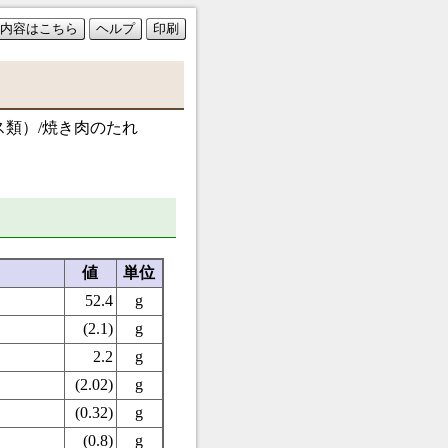
内容はこちら
ヘルプ
印刷
ス類）/焼き肉のたれ
値
単位
52.4
g
(2.1)
g
2.2
g
(2.02)
g
(0.32)
g
(0.8)
g