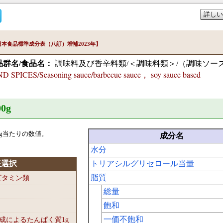
詳しい
本食品標準成分表（八訂）増補2023年】
品群名/食品名：
調味料及び香辛料類/＜調味料類＞/（調味ソー
PICES/Seasoning sauce/barbecue sauce， soy sauce based
0
g
g当たりの数値。
成分名
水分
表選択
トリアシルグリセロール当量
脂質
-ビタミン類
総量
飽和
一価不飽和
組成によるたんぱく質1
g