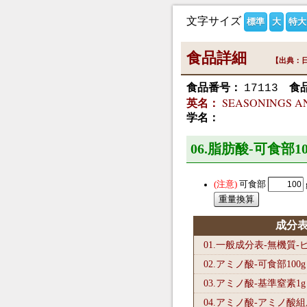
文字サイズ
標準
大
特大
食品詳細
【出典：日
食品番号：
食
17113
SEASONINGS AND S
英名：
学名：
06.脂肪酸-可食部10
可食部
成分
01.一般成分表-無機質
02.アミノ酸-可食部100
g
03.アミノ酸-基準窒素1
g
04.アミノ酸-アミノ酸