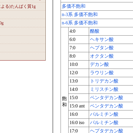
多価不飽和
による)たんぱく質1
g
n-3系 多価不飽和
n-6系 多価不飽和
0
g
4:0
酪酸
6:0
ヘキサン酸
7:0
ヘプタン酸
8:0
オクタン酸
10:0
デカン酸
12:0
ラウリン酸
13:0
トリデカン酸
14:0
ミリスチン酸
15:0
ペンタデカン酸
飽
和
15:0 ant
ペンタデカン酸
16:0
パルミチン酸
16:0 iso
パルミチン酸
17:0
ヘプタデカン酸