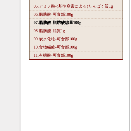
05.アミノ酸-(基準窒素による)たんぱく質1
g
06.脂肪酸-可食部100
g
07.脂肪酸-脂肪酸総量100
g
08.脂肪酸-脂質1
g
09.炭水化物-可食部100
g
10.食物繊維-可食部100
g
11.有機酸-可食部100
g