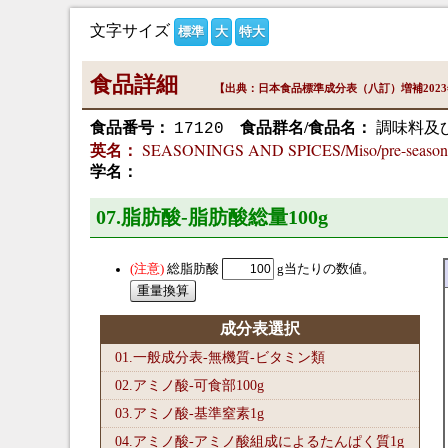
文字サイズ
標準
大
特大
食品詳細
【出典：日本食品標準成分表（八訂）増補202
食品番号：
食品群名/食品名：
調味料及
17120
SEASONINGS AND SPICES/Miso/pre-seasoned
英名：
学名：
07.脂肪酸-脂肪酸総量100
g
総脂肪酸
g当たりの数値。
成分表選択
01.一般成分表-無機質-ビタミン類
02.アミノ酸-可食部100
g
03.アミノ酸-基準窒素1
g
04.アミノ酸-アミノ酸組成によるたんぱく質1
g